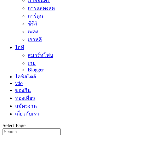
ภาพยนตร์
การแสดงสด
การ์ตูน
ซีรีส์
เพลง
เกาหลี
ไอที
สมาร์ทโฟน
เกม
Blogger
ไลฟ์สไตล์
vdo
ของกิน
ท่องเที่ยว
สมัครงาน
เกี่ยวกับเรา
Select Page