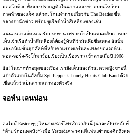
มอสโกด้วย ทั้งสองปรากฏตัวในฉากแถลงข่าวก่อนโชว์บน
ดาดฟ้าของแจ็ค แล้วตะโกนคำถามเกี่ยวกับ The Beatles ขึ้น
กลางดงนักข่าว พร้อมชูเรือดำน้ำสีเหลืองของเล่น
แน่นอนว่าแจ็คเหวอรับประทาน เพราะถ้าเป็นแฟนคลับเต่าทอง
เห็นเจ้าเรือดำน้ำสีเหลืองก็ต้องรู้ทันทีว่ามันคือชื่อเพลง อัลบั้ม
และอนิเมชั่นสุดคัลท์ที่หยิบคาแรกเตอร์และเพลงของจอห์น-
พอล-จอร์จ-ริงโก้มาร้อยเรียงเป็นเรื่องราว เข้าฉายเมื่อปี 1968
อ้อ! ในฉากท้ายสุดของเรื่อง เรายังเห็นสองตัวละครหญิงชายนี้
แต่งตัวแบบในอัลบั้ม Sgt. Pepper’s Lonely Hearts Club Band ด้วย
เชื่อแล้วว่าเป็นสาวกเต่าทองตัวจริง
จอห์น เลนน่อน
คงไม่มี Easter egg ไหนจะเซอร์ไพรส์กว่าอันนี้ (น่าจะเป็นระดับที่
*ห้ามรู้ก่อนดูหนัง*) เมื่อ Yesterday พาคนที่แฟนเต่าทองคิดถึงสุด