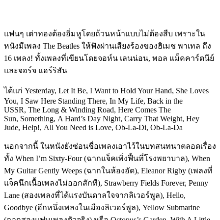
แฟนๆ เต่าทองต้องอิ่มหูโดยถ้วนหน้าแบบไม่ต้องสืบ เพราะใน
หนังมีเพลง The Beatles ให้ฟังผ่านเสียงร้องของฮิเมช พาเทล ถึง
16 เพลง! ทั้งเพลงที่เขียนโดยจอห์น เลนน่อน, พอล แม็คคาร์ตนีย์
และจอร์จ แฮร์ริสัน
ได้แก่ Yesterday, Let It Be, I Want to Hold Your Hand, She Loves
You, I Saw Here Standing There, In My Life, Back in the
USSR, The Long & Winding Road, Here Comes The
Sun, Something, A Hard’s Day Night, Carry That Weight, Hey
Jude, Help!, All You Need is Love, Ob-La-Di, Ob-La-Da
นอกจากนี้ ในหนังยังซ่อนชื่อเพลงเอาไว้ในบทสนทนาตลอดเรื่อง
ทั้ง When I’m Sixty-Four (ฉากแจ็คเพิ่งฟื้นที่โรงพยาบาล), When
My Guitar Gently Weeps (ฉากในห้องอัด), Eleanor Rigby (เพลงที่
แจ็คนึกเนื้อเพลงไม่ออกสักที), Strawberry Fields Forever, Penny
Lane (สองเพลงที่ได้แรงบันดาลใจจากลิเวอร์พูล), Hello,
Goodbye (อีกหนึ่งเพลงในเมืองลิเวอร์พูล), Yellow Submarine
(ฉากสองแฟนเพลงตัวจริง) หรือ Octopus’s Garden, With A Little