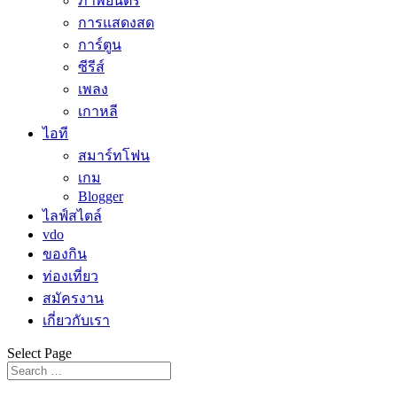
ภาพยนตร์
การแสดงสด
การ์ตูน
ซีรีส์
เพลง
เกาหลี
ไอที
สมาร์ทโฟน
เกม
Blogger
ไลฟ์สไตล์
vdo
ของกิน
ท่องเที่ยว
สมัครงาน
เกี่ยวกับเรา
Select Page