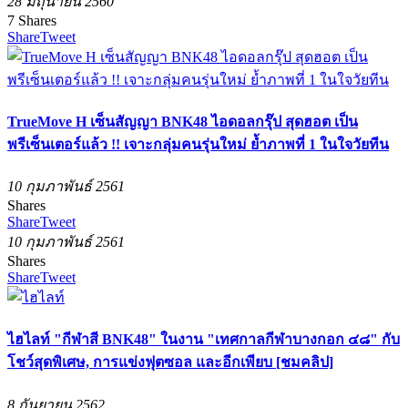
28 มิถุนายน 2560
7
Shares
Share
Tweet
TrueMove H เซ็นสัญญา BNK48 ไอดอลกรุ๊ป สุดฮอต เป็น
พรีเซ็นเตอร์แล้ว !! เจาะกลุ่มคนรุ่นใหม่ ย้ำภาพที่ 1 ในใจวัยทีน
10 กุมภาพันธ์ 2561
Shares
Share
Tweet
10 กุมภาพันธ์ 2561
Shares
Share
Tweet
ไฮไลท์ "กีฬาสี BNK48" ในงาน "เทศกาลกีฬาบางกอก ๔๘" กับ
โชว์สุดพิเศษ, การแข่งฟุตซอล และอีกเพียบ [ชมคลิป]
8 กันยายน 2562