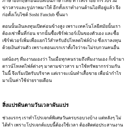
ภาษาอังกฤษก่อนแปลเป็นภาษาไทย ทำให้เราอยากรวบรวม
ข่าวสารและรูปภาพมาให้ อีกทั้งเราทำงานด้านไอทีอยู่แล้ว จึง
ก่อตั้งเว็บไซต์
Soshi Fanclub
ขึ้นมา
ตอนนั้นเงินลงทุนเปิดค่อนข้างสูง เพราะเทคโนโลยีสมัยนั้นเรา
ต้องเช่าพื้นที่ก่อน จากนั้นซื้อเซิร์ฟเวอร์เป็นของตัวเอง และซื้อ
เซิร์ฟเวอร์เพิ่มเพื่อแยกไว้สำหรับอัปโหลดไฟล์บ้าง ซึ่งเราลงทุน
ด้วยเงินส่วนตัว เพราะตอนแรกเราตั้งใจว่าจะไม่รบกวนคนอื่น
แต่น้องๆ ทีมงานมองว่า ในเมื่อทุกคนรวมถึงทีมงานเอง ก็เข้ามา
ดาวน์โหลดไฟล์ต่างๆ มาตามข่าวสาร มาใช้ทรัพยากรร่วมกัน
ในนี้ จึงเริ่มเปิดรับบริจาค แต่เราจะเน้นทำเสื้อขาย เพื่อนำกำไร
มาเป็นค่าใช้จ่ายรายเดือน
สิ่งแปรผันตามวันเวลาผันแปร
ช่วงแรกๆ เราทำโปรเจกต์พิเศษวันครบรอบวงบ้าง แต่หลังๆ ไม่
ได้ทำ เพราะโปรเจกต์แบบนี้ต้องใช้เวลา
ต้องติดต่อประสานงาน