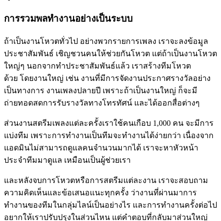
การรวมพลทำงานอย่างเป็นระบบ
ถ้าเป็นงานโหวตทั่วไป อย่างพวกรายการเพลง เราจะลงข้อมูล
ประชาสัมพันธ์ เชิญชวนคนให้ช่วยกันโหวต แต่ถ้าเป็นงานโหวต
ใหญ่ๆ นอกจากทำประชาสัมพันธ์แล้ว เราสร้างทีมโหวต
ด้วย
โดยงานใหญ่ เช่น งานที่มีการจัดงานประกาศรางวัลอย่าง
เป็นทางการ งานเพลงปลายปี เพราะถ้าเป็นงานใหญ่ ก็จะมี
ถ่ายทอดสดการรับรางวัลทางโทรทัศน์ และได้ออกสื่อต่างๆ
ส่วนงานสตรีมเพลงแต่ละครั้งเราใช้คนเกือบ 1,000 คน จะมีการ
แบ่งทีม เพราะ
การทำงานเป็นทีมจะทำงานได้ง่ายกว่า เนื่องจาก
แอดมินไม่สามารถดูแลคนจำนวนมากได้ เราจะหาหัวหน้า
ประจำทีมมาดูแล เหมือนเป็นผู้ช่วยเรา
และหลังจบการโหวตหรือการสตรีมแต่ละงาน เราจะสอบถาม
ความคิดเห็นและข้อเสนอแนะทุกครั้ง ว่างานที่ผ่านมาการ
ทำงานของทีมในกลุ่มไลน์เป็นอย่างไร และการทำงานครั้งต่อไป
อยากให้เราปรับปรุงในส่วนไหน
แต่คำตอบที่กลับมาส่วนใหญ่