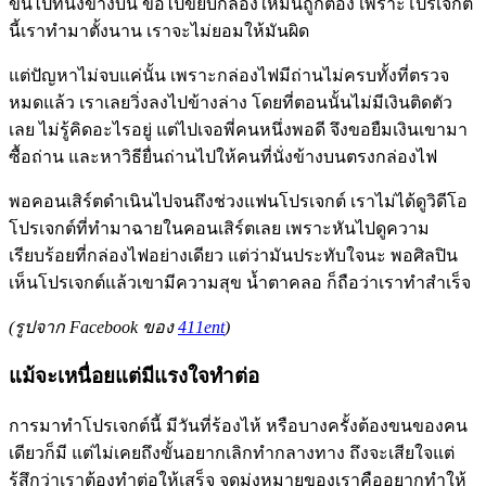
ขึ้นไปที่นั่งข้างบน ขอไปขยับกล่องให้มันถูกต้อง เพราะโปรเจกต์
นี้เราทำมาตั้งนาน เราจะไม่ยอมให้มันผิด
แต่
ปัญหาไม่จบแค่นั้น เพราะกล่องไฟมีถ่านไม่ครบทั้งที่ตรวจ
หมดแล้ว
เราเลยวิ่งลงไปข้างล่าง โดยที่ตอนนั้นไม่มีเงินติดตัว
เลย ไม่รู้คิดอะไรอยู่ แต่ไปเจอพี่คนหนึ่งพอดี จึงขอยืมเงินเขามา
ซื้อถ่าน และหาวิธียื่นถ่านไปให้คนที่นั่งข้างบนตรงกล่องไฟ
พอคอนเสิร์ตดำเนินไป
จนถึงช่วงแฟนโปรเจกต์ เราไม่ได้ดูวิดีโอ
โปรเจกต์ที่ทำมาฉายในคอนเสิร์ตเลย เพราะหันไปดูความ
เรียบร้อยที่กล่องไฟอย่างเดียว แต่ว่ามันประทับใจนะ พอศิลปิน
เห็นโปรเจกต์แล้วเขามีความสุข น้ำตาคลอ ก็ถือว่าเราทำสำเร็จ
(รูปจาก Facebook ของ
411ent
)
แม้จะเหนื่อยแต่มีแรงใจทำต่อ
การมาทำโปรเจกต์นี้ มีวันที่ร้องไห้ หรือบางครั้งต้องขนของคน
เดียวก็มี แต่ไม่เคยถึงขั้นอยากเลิกทำกลางทาง ถึงจะเสียใจแต่
รู้สึกว่าเราต้องทำต่อให้เสร็จ จุดมุ่งหมายของเราคืออยากทำให้