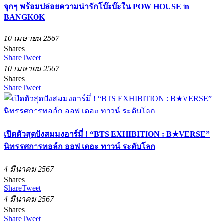
จุกๆ พร้อมปล่อยความน่ารักโบ๊ะบ๊ะใน POW HOUSE in
BANGKOK
10 เมษายน 2567
Shares
Share
Tweet
10 เมษายน 2567
Shares
Share
Tweet
เปิดตัวสุดปังสมมงอาร์มี่ ! “BTS EXHIBITION : B★VERSE”
นิทรรศการทอล์ก ออฟ เดอะ ทาวน์ ระดับโลก
4 มีนาคม 2567
Shares
Share
Tweet
4 มีนาคม 2567
Shares
Share
Tweet