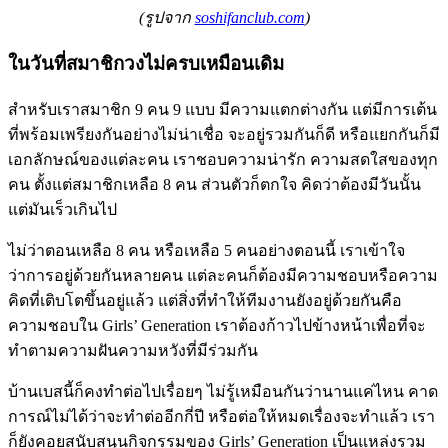
(รูปจาก
soshifanclub.com
)
ในวันที่สมาชิกวงไม่ครบเหมือนเดิม
สำหรับเราสมาชิก 9 คน 9 แบบ มีความแตกต่างกัน แต่มีการเต้น
ที่พร้อมเพรียงกันอย่างไม่น่าเชื่อ จะอยู่รวมกันก็ดี หรือแยกกันก็มี
เอกลักษณ์ของแต่ละคน เราชอบความน่ารัก ความสดใสของทุก
คน
ตั้งแต่สมาชิกเหลือ 8 คน ส่วนตัวก็ตกใจ คิดว่าต้องมีวันนั้น
แต่มันเร็วเกินไป
ไม่ว่าตอนเหลือ 8 คน หรือเหลือ 5 คนอย่างตอนนี้
เราเข้าใจ
ว่าการอยู่ด้วยกันหลายคน แต่ละคน
ก็ต้องมีความชอบหรือความ
คิดที่เติบโตขึ้นอยู่แล้ว
แต่สิ่งที่ทำให้ทีมงานยังอยู่ด้วยกันคือ
ความชอบใน
Girls’ Generation
เราต้องก้าวไปข้างหน้าเพื่อที่จะ
ทำตามความฝันความหวังที่มีร่วมกัน
บ้านเบสนี้ก็คงทำต่อไปเรื่อยๆ ไม่รู้เหมือนกันว่านานแค่ไหน คาด
การณ์ไม่ได้ว่าจะทำต่ออีกกี่ปี หรือต่อให้หมดเรื่องจะทำแล้ว เรา
ก็
ยังคอยสนับสนุนกิจกรรมของ
Girls’ Generation
เป็นแหล่งรวม