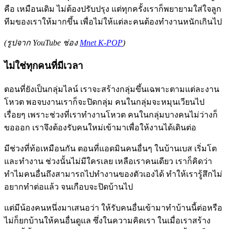
คือ เหมือนเดิม ไม่ต้องปรับปรุง แต่ทุกครั้งเราก็พยายามใส่ใจลูก
ทีมของเราให้มากขึ้น เพื่อไม่ให้แต่ละคนต้องทำงานหนักเกินไป
(รูปจาก YouTube ช่อง
Mnet K-POP
)
ไม่ใช่ทุกคนที่มีเวลา
ตอนที่ยังเป็นกลุ่มไลน์
เราจะสร้างกลุ่มขึ้นเฉพาะตามแต่ละงาน
โหวต พอจบงานเราก็จะปิดกลุ่ม คนในกลุ่มจะหมุนเวียนไป
เรื่อยๆ เพราะช่วงที่เราทำงานโหวต คนในกลุ่มบางคนไม่ว่างก็
ขอออก เราจึงต้องรับคนใหม่เข้ามาเพื่อให้งานได้เดินต่อ
มีช่วงที่ท้อเหมือนกัน ตอนที่แอดมินคนอื่นๆ ในบ้านเบส เริ่มโต
และทำงาน ช่วงนั้นไม่มีใครเลย เหลือเราคนเดียว เราก็คิดว่า
ทำไมคนอื่นถึงสามารถไปทำงานของตัวเองได้ ทำให้เรารู้สึกไม่
อยากทำต่อแล้ว จนเกือบจะปิดบ้านไป
แต่มีน้องคนหนึ่งมาเสนอว่า ให้รับคนอื่นเข้ามาทำบ้านนี้ต่อหรือ
ไม่ก็ยกบ้านให้คนอื่นดูแล
ซึ่งในความคิดเรา ในเมื่อเราสร้าง