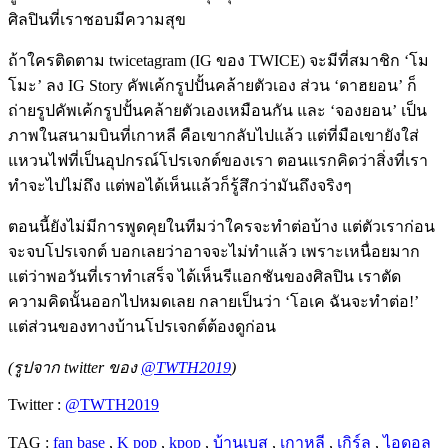
ศิลปินที่เราชอบมีความสุข
ถ้าใครติดตาม twicetagram (IG ของ
TWICE) จะ
มีที่สมาชิก ‘โม
โมะ’ ลง IG Story คัพเค้กรูปปั้นคล้ายตัวเอง ส่วน ‘ดาฮยอน’ ก็
ถ่ายรูปคัพเค้กรูปปั้นคล้ายตัวเองเหมือนกัน และ ‘จองยอน’ เป็น
ภาพในสนามบินที่เกาหลี คือเขากลับไปแล้ว แต่ที่มือเขายังใส่
แหวนไฟที่เป็นอุปกรณ์โปรเจกต์ของเรา ตอนแรกคิดว่าสิ่งที่เรา
ทำจะไปไม่ถึง แต่พอได้เห็นแล้วก็รู้สึกว่ามันถึงจริงๆ
ตอนนี้ยังไม่มีการพูดคุยในทีมว่าใครจะทำต่อบ้าง แต่ตัวเราก่อน
จะจบโปรเจกต์ บอกเลยว่าอาจจะไม่ทำแล้ว เพราะเหนื่อยมาก
แต่ว่าพอวันที่เราทำเสร็จ ได้เห็นรีแอกชันของศิลปิน เราตัด
ความคิดนั้นออกไปหมดเลย กลายเป็นว่า ‘โอเค ฉันจะทำต่อ!’
แต่ส่วนของทางบ้านโปรเจกต์ต้องดูก่อน
(รูปจาก twitter ของ
@TWTH2019
)
Twitter :
@TWTH2019
TAG :
fan base
,
K pop
,
kpop
,
บ้านเบส
,
เกาหลี
,
เกิร์ล
,
ไอดอล