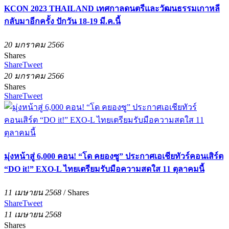
KCON 2023 THAILAND เทศกาลดนตรีและวัฒนธรรมเกาหลี
กลับมาอีกครั้ง ปักวัน 18-19 มี.ค.นี้
20 มกราคม 2566
Shares
Share
Tweet
20 มกราคม 2566
Shares
Share
Tweet
มุ่งหน้าสู่ 6,000 คอน! “โด คยองซู” ประกาศเอเชียทัวร์คอนเสิร์ต
“DO it!” EXO-L ไทยเตรียมรับมือความสดใส 11 ตุลาคมนี้
11 เมษายน 2568
/
Shares
Share
Tweet
11 เมษายน 2568
Shares