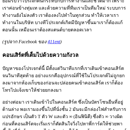
ยอมรับว่าโปรเจกต์นี้กระทบกับการทำงานและชีวิตมาก เพราะ
เราค่อนข้างทุ่มเท และด้วยความที่ทีมเราเป็นทีมใหม่ ระบบการ
ทำงานยังไม่ลงตัว เราต้องลงไปทำในทุกส่วน ทำให้เวลาเรา
ทำงานในบริษัท บางทีโปรเจกต์เกิดมีปัญหาขึ้นมาเราก็ต้องแก้
ตอนนั้น เหมือนเราต้องสแตนด์บายตลอดเวลา
(รูปจาก Facebook ของ
411ent
)
คอนเสิร์ตที่เต็มไปด้วยความกังวล
ปัญหาของโปรเจกต์นี้ มีตั้งแต่วินาทีแรกที่เราเดินเข้าคอนเสิร์ต
จนวินาทีสุดท้าย อย่างแรกคืออุปกรณ์ที่ใช้ในโปรเจกต์ไม่ถูกยก
ลงมาจากห้องเก็บของก่อนจะปล่อยคนเข้าคอนเสิร์ต เราก็ต้อง
โทรไปแจ้งเขาให้ช่วยยกลงมา
อย่างต่อมา เราเดินเข้าไปในคอนเสิร์ต ซึ่งเป็นบัตรโซนยืนที่อยู่
ด้านล่าง พอ
เรา
มองขึ้นไปที่นั่งชั้น 2 มันจะมีกล่องไฟสำหรับการ
แปรอักษร เป็นตัว T ตัว W และตัว ∞ (อินฟินิตี) ซึ่งตัว ∞ วางผิด
ก่อนที่คอนเสิร์ตจะเริ่มเราก็ตัดสินใจวิ่งไปหาพี่การ์ดให้ช่วยพา