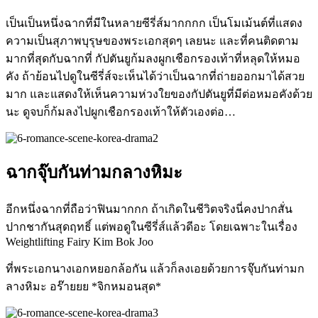
เป็นเป็นหนึ่งฉากที่มีในหลายซีรี่ส์มากกกก เป็นโมเม้นต์ที่แสดง
ความเป็นสุภาพบุรุษของพระเอกสุดๆ เลยนะ และที่คนติดตาม
มากที่สุดกับฉากที่ กัปตันยูก้มลงผูกเชือกรองเท้าที่หลุดให้หมอ
คัง ถ้าย้อนไปดูในซีรี่ส์จะเห็นได้ว่าเป็นฉากที่ถ่ายออกมาได้สวย
มาก และแสดงให้เห็นความห่วงใยของกัปตันยูที่มีต่อหมอคังด้วย
นะ ดูจบก็ก้มลงไปผูกเชือกรองเท้าให้ตัวเองต่อ
…
ฉากจุ๊บกันท่ามกลางหิมะ
อีกหนึ่งฉากที่ถือว่าฟินมากกก ถ้าเกิดในชีวิตจริงนี่คงปากสั่น
ปากชากันสุดฤทธิ์ แต่พอดูในซีรี่ส์แล้วดีอะ โดยเฉพาะในเรื่อง
Weightlifting Fairy Kim Bok Joo
ที่พระเอกนางเอกหยอกล้อกัน แล้วก็ลงเอยด้วยการจุ๊บกันท่ามก
ลางหิมะ อร๊ายยย
*
จิกหมอนสุด
*