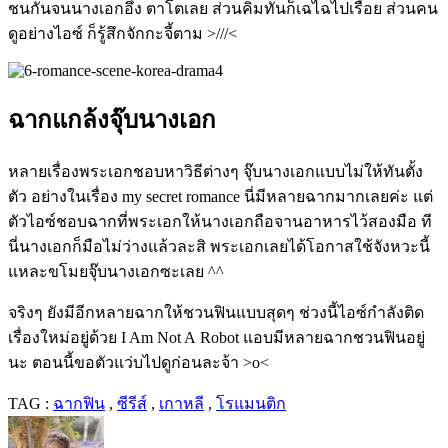
ชนกันจนนางเอกอึ้ง ตาโตเลย ส่วนคิมทันก็เฉไฉไปเรื่อย ส่วนคน
ดูอย่างไอซ์ ก็รู้สึกจักกะจี้ตาม >///<
ฉากแกล้งจุ๊บนางเอก
หลายเรื่องพระเอกชอบหาวิธีต่างๆ จุ๊บนางเอกแบบไม่ให้ทันตั้ง
ตัว อย่างในเรื่อง my secret romance นี่มีหลายฉากมากเลยค่ะ แต่
ตัวไอซ์ชอบฉากที่พระเอกให้นางเอกถือจานอาหารไว้สองมือ ที
นี่นางเอกก็มือไม่ว่างแล้วละสิ พระเอกเลยได้โอกาสใช้จังหวะนี้
แหละขโมยจุ๊บนางเอกซะเลย ^^
จริงๆ ยังมีอีกหลายฉากให้ชวนฟินแบบสุดๆ ช่วงนี้ไอซ์กำลังติด
เรื่องใหม่อยู่ด้วย
I Am Not A Robot
แอบมีหลายฉากชวนฟินอยู่
นะ ตอนนี้ขอตัวแว่บไปดูก่อนละจ้า
>o<
TAG :
ฉากฟิน
,
ซีรีส์
,
เกาหลี
,
โรแมนติก