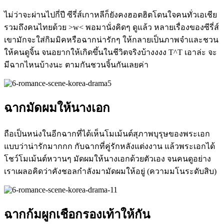
ไม่ว่าจะผ่านไปกี่ปี ซีรี่ส์เกาหลีก็ยังคงฮอตฮิตโดนใจคนทั่วเอเชีย
รวมถึงคนไทยด้วย
>w<
พอมานั่งคิดๆ ดูแล้ว หลายเรื่องของซีรี่ส์
เขามักจะใส่กิมมิคหรือฉากน่ารักๆ ให้กลายเป็นภาพจำและชวน
ให้คนดูจิ้น จนอยากให้เกิดขึ้นในชีวิตจริงบ้างงงง
T^T
เอาล่ะ จะ
มีฉากไหนบ้างนะ ตามกันชวนจิ้นกันเลยค่า
ฉากมัดผมให้นางเอก
ถือเป็นหน่งในอีกฉากที่ได้เห็นโมเม้นต์สุภาพบุรุษของพระเอก
แบบว่าน่ารักมากกก กับฉากที่คู่รักหลังแต่งงาน แล้วพระเอกได้
โชว์โมเม้นต์หวานๆ มัดผมให้นางเอกด้วยตัวเอง จนคนดูอย่าง
เราเผลอคิดว่าคังชอลกำลังมามัดผมให้อยู่
(
ความมโนระดับสิบ
)
ฉากก้มผูกเชือกรองเท้าให้กัน