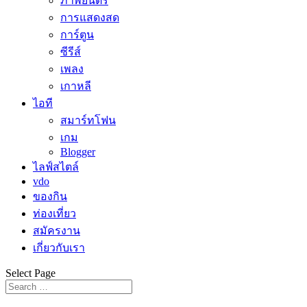
ภาพยนตร์
การแสดงสด
การ์ตูน
ซีรีส์
เพลง
เกาหลี
ไอที
สมาร์ทโฟน
เกม
Blogger
ไลฟ์สไตล์
vdo
ของกิน
ท่องเที่ยว
สมัครงาน
เกี่ยวกับเรา
Select Page