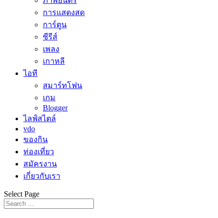
ภาพยนตร์
การแสดงสด
การ์ตูน
ซีรีส์
เพลง
เกาหลี
ไอที
สมาร์ทโฟน
เกม
Blogger
ไลฟ์สไตล์
vdo
ของกิน
ท่องเที่ยว
สมัครงาน
เกี่ยวกับเรา
Select Page