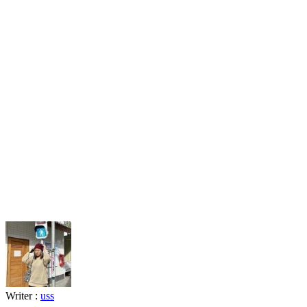
Writer :
uss