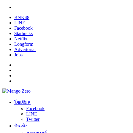
BNK48
LINE
Facebook
Starbucks
Netflix
Longform
Advertorial
Jobs
โซเชียล
Facebook
LINE
Twitter
บันเทิง