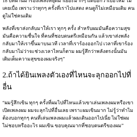
18 ปีที่ผ่านมาร้องเพลงหยุดมาเยอะมากๆ แต่บอกว่าเบื่อไหม ไม่
เคยเบื่อ เพราะว่าทุกๆ ครั้งที่เราไปแสดง คนดูก็ไม่เหมือนเดิม คน
ดูไม่ใช่คนเดิม
พลังที่เขาส่งกลับมาให้เรา ทุกๆ ครั้ง สำหรับผมมันคือความสุข
มันคือความชื่นใจ ที่คนที่ชอบดนตรีเหมือนกัน แล้วเขาส่งพลัง
กลับมาให้เราขึ้นมาบนเวที เวลาที่เราร้องออกไป เวลาที่เขาร้อง
กลับมาไม่ว่าจะช่วงเวลาไหนก็ตาม ผมรู้สึกว่าพลังตรงนั้นมัน
เติมเต็มความสุขของผมจริงๆ”
2.ถ้าได้ยินเพลงตัวเองที่ไหนจะลุกออกไปที่
อื่น
“ผมรู้สึกเขิน ทุกๆ ครั้งที่ผมไปที่ไหนแล้วเขาเล่นเพลงผมหรือเขา
เปิดเพลงผม ผมจะลุกไปที่อื่นเลย เพราะผมเขินมาก ไม่รู้ว่าทำไม
ต้องบอกทุกๆ คนที่เล่นเพลงผมแล้วผมเดินออกไปเนี่ย ไม่ใช่ผม
ไม่ชอบหรืออะไร ผมเขิน ขอบคุณมากที่ชอบดนตรีของผม”