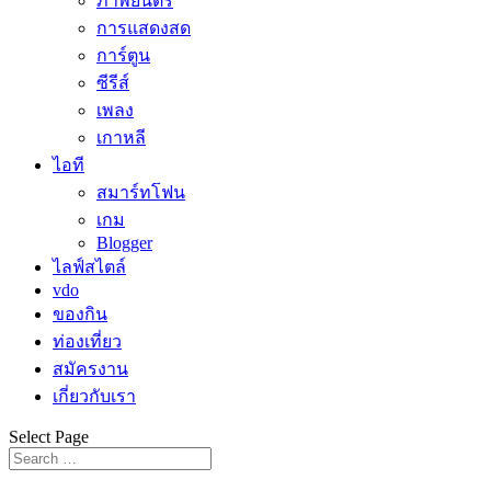
ภาพยนตร์
การแสดงสด
การ์ตูน
ซีรีส์
เพลง
เกาหลี
ไอที
สมาร์ทโฟน
เกม
Blogger
ไลฟ์สไตล์
vdo
ของกิน
ท่องเที่ยว
สมัครงาน
เกี่ยวกับเรา
Select Page