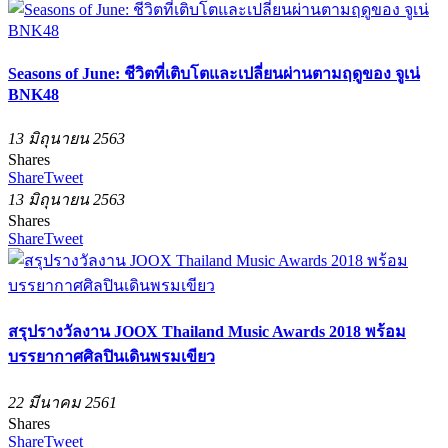
Seasons of June: ชีวิตที่เติบโตและเปลี่ยนผ่านตามฤดูของ จูเน่
BNK48
13 มิถุนายน 2563
Shares
Share
Tweet
13 มิถุนายน 2563
Shares
Share
Tweet
สรุปรางวัลงาน JOOX Thailand Music Awards 2018 พร้อม
บรรยากาศศิลปินเดินพรมเขียว
22 มีนาคม 2561
Shares
Share
Tweet