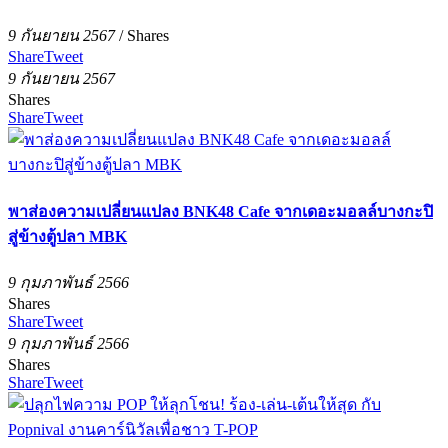
9 กันยายน 2567
/
Shares
Share
Tweet
9 กันยายน 2567
Shares
Share
Tweet
พาส่องความเปลี่ยนแปลง BNK48 Cafe จากเดอะมอลล์บางกะปิ
สู่ข้างตู้ปลา MBK
9 กุมภาพันธ์ 2566
Shares
Share
Tweet
9 กุมภาพันธ์ 2566
Shares
Share
Tweet