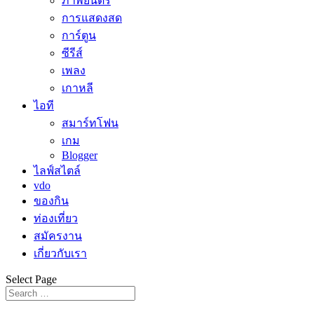
ภาพยนตร์
การแสดงสด
การ์ตูน
ซีรีส์
เพลง
เกาหลี
ไอที
สมาร์ทโฟน
เกม
Blogger
ไลฟ์สไตล์
vdo
ของกิน
ท่องเที่ยว
สมัครงาน
เกี่ยวกับเรา
Select Page