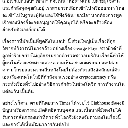
เมื่อเราเปิดแอปฯ เข้ามา ก็จะเห็น “ห้อง” ที่เต็มไปด้วยผู้ใช้งาน
และกำลังพูดคุยกันอยู่ เราสามารถเลือกเข้าไป หรือออกมา โดย
จะเข้าไปในฐานะผู้ฟัง และใช้ฟังก์ชัน “ยกมือ” หากต้องการพูด
เจ้าของห้องก็จะกดอนุญาตให้คุณพูดได้ หรือจะสร้างห้อง
สำหรับตัวเองก็ย่อมได้
เรื่องราวที่มักเป็นที่พูดถึงในแอปฯ นี้ ส่วนใหญ่เป็นเรื่องที่ถูก
วิพากษ์วิจารณ์ในวงกว้าง อย่างเรื่อง George Floyd ชาวผิวดำที่
ถูกทำร้ายอย่างไม่ยุติธรรมจากตำรวจชาวอเมริกัน เรื่องนี้ทำให้
ผู้คนในห้องแชทต่างแสดงความเห็นอย่างเผ็ดร้อน ปลดปล่อย
ความโกรธและความสิ้นหวังโดยไม่ต้องกังวลถึงอัตลักษณ์ตัว
เอง เรื่องเทคโนโลยีที่กำลังมาแรงอย่าง cryptocurrency หรือ
กระทั่งเรื่องทั่วไปอย่าง วิธีการกักตัวในช่วงโควิด การทำงานใน
แต่ละวัน เป็นต้น
อย่างไรก็ตาม ตามที่นิตยสาร Times ได้ระบุไว้ Clubhouse ยังคงมี
ปัญหาเรื่องการละเมิดสิทธิส่วนบุคคล และเนื้อหาที่ยังคงไม่ได้
รับการกลั่นกรองเท่าที่ควร ทั่วโลกจึงยังคงจับตามองในเรื่องนี้
และอาจได้เห็นพัฒนาการกันต่อไป