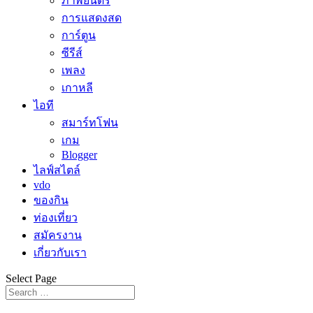
ภาพยนตร์
การแสดงสด
การ์ตูน
ซีรีส์
เพลง
เกาหลี
ไอที
สมาร์ทโฟน
เกม
Blogger
ไลฟ์สไตล์
vdo
ของกิน
ท่องเที่ยว
สมัครงาน
เกี่ยวกับเรา
Select Page