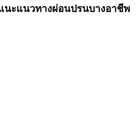
ิก แนะแนวทางผ่อนปรนบางอาชีพ