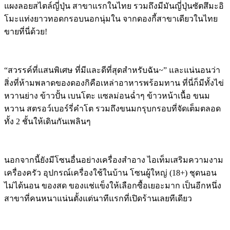
แผงลอยสไตล์ญี่ปุ่น สาขาแรกในไทย รวมถึงมี
มันญี่ปุ่นซัตสึมะอิ
โมะแท่งยาวทอดกรอบนอกนุ่มใน จากดองกี้สาขาเดียวในไทย
ขายที่นี่ด้วย!
“สวรรค์ที่แสนพิเศษ ที่มีและดีที่สุดสำหรับฉัน~” และแน่นอนว่า
สิ่งที่ห้ามพลาดของดองกิคือเหล่าอาหารพร้อมทาน ที่นี่ก็มีทั้งไข่
หวานย่าง ข้าวปั้น เบนโตะ แซลม่อนฉ่ำๆ ข้าวหน้าเนื้อ ขนม
หวาน สตรอว์เบอร์รี่คำโต รวมถึงขนมกรุบกรอบที่จัดเต็มตลอด
ทั้ง 2 ชั้นให้เดินกันเพลินๆ
นอกจากนี้ยังมีโซนอื่นอย่างเครื่องสำอาง ไอเท็มเสริมความงาม
เครื่องครัว อุปกรณ์เครื่องใช้ในบ้าน โซนผู้ใหญ่ (18+) ชุดนอน
ไม่ได้นอน ของสด ของแช่แข็งให้เลือกซื้อเยอะมาก เป็นอีกหนึ่ง
สาขาที่คนหนาแน่นตั้งแต่นาทีแรกที่เปิดร้านเลยทีเดียว