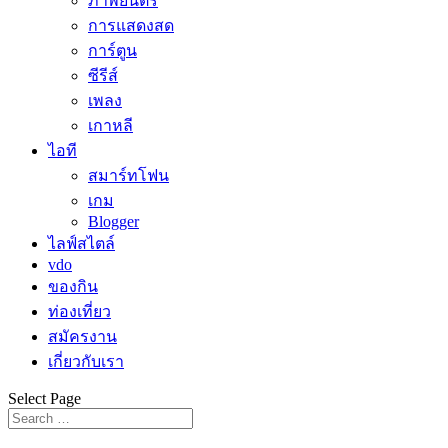
ภาพยนตร์
การแสดงสด
การ์ตูน
ซีรีส์
เพลง
เกาหลี
ไอที
สมาร์ทโฟน
เกม
Blogger
ไลฟ์สไตล์
vdo
ของกิน
ท่องเที่ยว
สมัครงาน
เกี่ยวกับเรา
Select Page