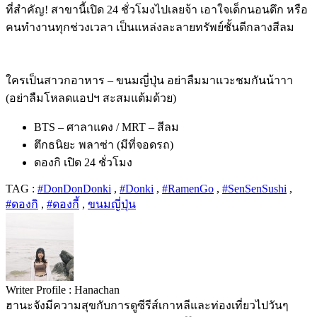
ที่สำคัญ! สาขานี้เปิด 24 ชั่วโมงไปเลยจ้า เอาใจเด็กนอนดึก หรือ
คนทำงานทุกช่วงเวลา เป็นแหล่งละลายทรัพย์ชั้นดีกลางสีลม
ใครเป็นสาวกอาหาร – ขนมญี่ปุ่น อย่าลืมมาแวะชมกันน้าาา
(อย่าลืมโหลดแอปฯ สะสมแต้มด้วย)
BTS – ศาลาแดง / MRT – สีลม
ตึกธนิยะ พลาซ่า (มีที่จอดรถ)
ดองกิ เปิด 24 ชั่วโมง
TAG :
#DonDonDonki
,
#Donki
,
#RamenGo
,
#SenSenSushi
,
#ดองกิ
,
#ดองกี้
,
ขนมญี่ปุ่น
Writer Profile :
Hanachan
ฮานะจังมีความสุขกับการดูซีรีส์เกาหลีและท่องเที่ยวไปวันๆ