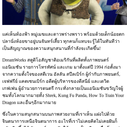
แค่เห็นท้องฟ้า หมู่เมฆและดาวพร่างพราว พร้อมด้วยเด็กน้อยตก
ปลานั่งห้อยขาอยู่บนจันทร์เสี้ยว ทุกคนก็แทบจะรู้ได้ในทันทีว่า
เป็นสัญญาณของความสนุกสนานที่กำลังจะเกิดขึ้น
!
DreamWorks
สตูดิโอสัญชาติอเมริกันที่ผลิตทั้งภาพยนตร์
แอนิเมชัน รายการโทรทัศน์ และเกม มาตั้งแต่ปี
1994
ก่อตั้งมา
จากความตั้งใจของสตีเวน อัลลัน สปีลเบิร์ก ผู้กำกับภาพยนตร์
,
เจฟฟรีย์ แคตเซนเบิร์ก อดีตผู้บริหารของดีสนีย์ และเดวิด
เกฟเฟน ผู้อำนวยการดนตรี กระทั่งกลายเป็นแอนิเมชันขวัญใจผู้
ชมทั้งโลกมากมายทั้ง
Shrek, Kung Fu Panda, How To Train Your
Dragon
และอื่นๆอีกมากมาย
ซึ่งในความสนุกสนานบนภาพสวยงามที่เราเห็น แฝงไปด้วย
จินตนาการเหนือจินตนาการ อะไรที่เราไม่เคยคิดไม่เคยฝันก็