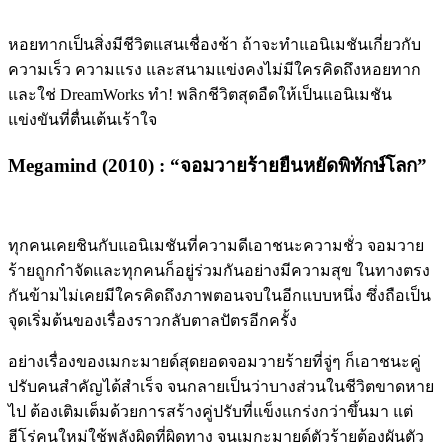
หอยทากเป็นสิ่งมีชีวิตแสนเชื่องช้า ถ้าจะทำแอนิเมชันเกี่ยวกับ
ความเร็ว ความแรง และสนามแข่งคงไม่มีใครคิดถึงหอยทาก
และใช่
DreamWorks
ทำ
!
พลิกชีวิตสุดอืดให้เป็นแอนิเมชัน
แข่งขันที่ตื่นเต้นเร้าใจ
Megamind (2010) : “
จอมวายร้ายยืนหยัดพิทักษ์โลก
”
ทุกคนเคยชินกับแอนิเมชันที่ความดีเอาชนะความชั่ว จอมวาย
ร้ายถูกกำจัดและทุกคนก็อยู่ร่วมกันอย่างมีความสุข ในทางตรง
กันข้ามไม่เคยมีใครคิดถึงภาพตอนจบในอีกแบบหนึ่ง ซึ่งถือเป็น
จุดเริ่มต้นของเรื่องราวกลับตาลปัตรอีกครั้ง
อย่างเรื่องของเมกะมายด์สุดยอดจอมวายร้ายที่จู่ๆ ก็เอาชนะคู่
ปรับคนสำคัญได้สำเร็จ จนกลายเป็นว่าบางส่วนในชีวิตขาดหาย
ไป ต้องเติมเต็มด้วยการสร้างคู่ปรับที่แข็งแกร่งกว่าขึ้นมา แต่
ฮีโร่คนใหม่ใช้พลังผิดที่ผิดทาง จนเมกะมายด์ตัวร้ายต้องผันตัว