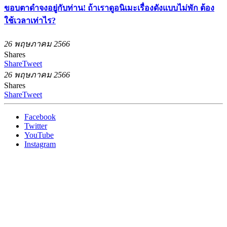
ขอบตาดำจงอยู่กับท่าน! ถ้าเราดูอนิเมะเรื่องดังแบบไม่พัก ต้อง
ใช้เวลาเท่าไร?
26 พฤษภาคม 2566
Shares
Share
Tweet
26 พฤษภาคม 2566
Shares
Share
Tweet
Facebook
Twitter
YouTube
Instagram
Copyright © 2016.
The Zero Publishing Co., Ltd.
All Rights
Reserved.
เราใช้คุกกี้เพื่อพัฒนาประสิทธิภาพ และประสบการณ์ที่ดีในการ
ใช้เว็บไซต์ของคุณ คุณสามารถศึกษารายละเอียดได้ที่
นโยบาย
ความเป็นส่วนตัว
และสามารถจัดการความเป็นส่วนตัวเองได้