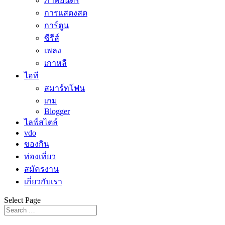
ภาพยนตร์
การแสดงสด
การ์ตูน
ซีรีส์
เพลง
เกาหลี
ไอที
สมาร์ทโฟน
เกม
Blogger
ไลฟ์สไตล์
vdo
ของกิน
ท่องเที่ยว
สมัครงาน
เกี่ยวกับเรา
Select Page