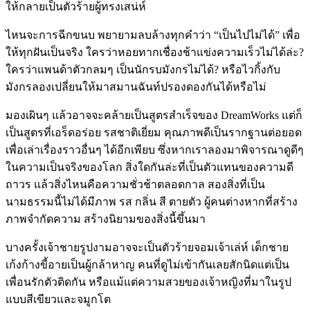
ให้กลายเป็นตัวร้ายผู้ทรงเสน่ห์
ไหนจะการฉีกขนบ พยายามลบล้างทุกคำว่า
“
เป็นไปไม่ได้
”
เพื่อ
ให้ทุกฝันเป็นจริง ใครว่าหอยทากเชื่องช้าแข่งความเร็วไม่ได้ล่ะ
?
ใครว่าแพนด้าตัวกลมๆ เป็นนักรบมังกรไม่ได้
?
หรือไวกิ้งกับ
มังกรลองเปลี่ยนให้มาสมานฉันท์ปรองดองกันได้หรือไม่
มองเผินๆ แล้วอาจจะคล้ายเป็นสูตรสำเร็จของ
DreamWorks
แต่ก็
เป็นสูตรที่เอร็ดอร่อย รสชาติเยี่ยม คุณภาพดีเป็นรากฐานต่อยอด
เพื่อเล่าเรื่องราวอื่นๆ ได้อีกเพียบ ซึ่งหากเราลองมาพิจารณาดูดีๆ
ในความเป็นจริงของโลก สิ่งใดกันล่ะที่เป็นตัวแทนของความดี
ถาวร แล้วสิ่งไหนคือความชั่วช้าตลอดกาล สองสิ่งที่เป็น
นามธรรมนี้ไม่ได้มีภาพ รส กลิ่น สี ตายตัว ผู้คนต่างหากที่สร้าง
ภาพจำกัดความ สร้างนิยามของสิ่งนี้ขึ้นมา
บางครั้งเจ้าชายรูปงามอาจจะเป็นตัวร้ายจอมเจ้าเล่ห์ เด็กชาย
เก้งก้างขี้อายเป็นผู้กล้าหาญ คนที่ดูไม่เข้ากันเลยสักนิดแต่เป็น
เพื่อนรักตัวติดกัน หรือแม้แต่ความสวยของเจ้าหญิงที่มาในรูป
แบบสีเขียวและจมูกโต