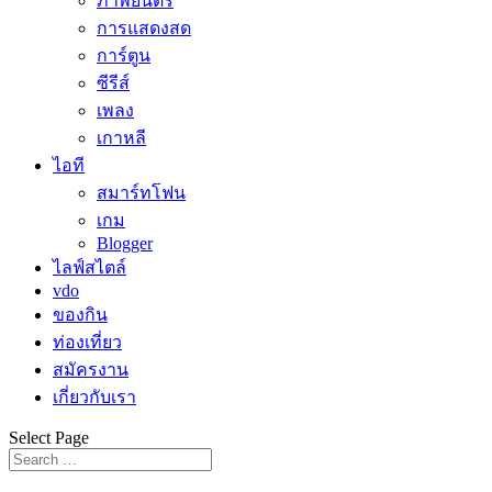
ภาพยนตร์
การแสดงสด
การ์ตูน
ซีรีส์
เพลง
เกาหลี
ไอที
สมาร์ทโฟน
เกม
Blogger
ไลฟ์สไตล์
vdo
ของกิน
ท่องเที่ยว
สมัครงาน
เกี่ยวกับเรา
Select Page