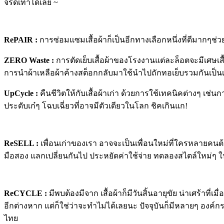
จรดเท้าได้เลย
~
RePAIR :
การซ่อมแซมเสื้อผ้าก็เป็นอีกทางเลือกหนึ่งที่ดีมากๆช่ว
ZERO Waste :
การตัดเย็บเสื้อผ้าของโรงงานแต่ละล็อตจะมีเศษเสื
การนำผ้าเหลือผ้าค้างสต็อกกลับมาใช้นำไปถักทอเย็บรวมกันเป็นเสื้
UpCycle :
คืนชีวิตให้กับเสื้อผ้าเก่า ด้วยการใช้เทคนิคต่างๆ เช่น
ประดับเก๋ๆ โฉบเฉี่ยวที่อาจมีตัวเดียวในโลก ชิคเกินแก
!
ReSELL :
เพื่อนเก่าของเรา อาจจะเป็นเพื่อนใหม่ที่ใครหลายคนต้อ
มือสอง แลกเปลี่ยนกันไป ประหยัดค่าใช้จ่าย ทดลองสไตล์ใหม่ๆ
ReCYCLE :
มีพบต้องมีจาก เสื้อผ้าก็มีวันสิ้นอายุขัย น่าเศร้าที่เมื่อ
อีกต่างหาก แต่ก็ใช่ว่าจะทำไม่ได้เลยนะ ปัจจุบันก็มีหลายๆ องค์กรเ
ไทย