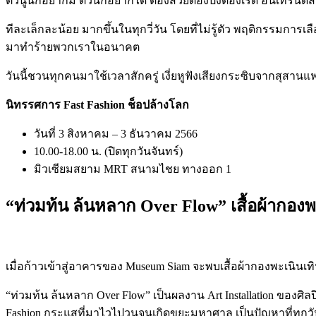
ตัวนู้นก็อยากมี ตัวนี้ก็อยากได้ ต้องสวยต้องปังต้องเริ่ด อินเทรนด์ส
ทีละเล็กละน้อย มากขึ้นในทุกวี่วัน โดยที่ไม่รู้ตัว พฤติกรรมการ
มาทำร้ายพวกเราในอนาคต
วันนี้ชวนทุกคนมาใช้เวลาสักครู่ เงี่ยหูฟังเสียงกระซิบจากสุสาน
นิทรรศการ
Fast Fashion
ช็อปล้างโลก
วันที่
3
สิงหาคม
– 3
ธันวาคม
2566
10.00-18.00
น
. (
ปิดทุกวันจันทร์
)
มิวเซียมสยาม
MRT
สนามไชย ทางออก
1
“
ท่วมท้น ล้นหลาก
Over Flow”
เสื้อผ้ากอง
เมื่อก้าวเข้าสู่อาคารของ
Museum Siam
จะพบเสื้อผ้ากองพะเนินเท
“
ท่วมท้น ล้นหลาก
Over Flow”
เป็นผลงาน
Art Installation
ของศิลป
Fashion
กระแสที่มาไวไปวนจนเกิดขยะมหาศาล เป็นปัญหาที่ทุกวัน