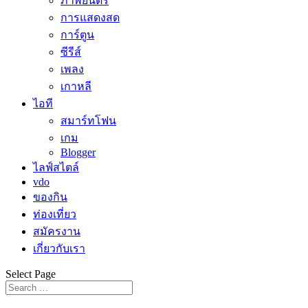
ภาพยนตร์
การแสดงสด
การ์ตูน
ซีรีส์
เพลง
เกาหลี
ไอที
สมาร์ทโฟน
เกม
Blogger
ไลฟ์สไตล์
vdo
ของกิน
ท่องเที่ยว
สมัครงาน
เกี่ยวกับเรา
Select Page