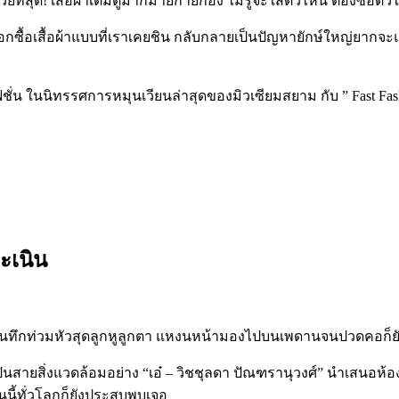
วยที่สุด
!
เสื้อผ้าเต็มตู้มากมายก่ายกอง ไม่รู้จะใส่ตัวไหน ต้องซื้อต
เลือกซื้อเสื้อผ้าแบบที่เราเคยชิน กลับกลายเป็นปัญหายักษ์ใหญ่ยาก
แฟชั่น ในนิทรรศการหมุนเวียนล่าสุดของมิวเซียมสยาม กับ
” Fast Fa
พะเนิน
ินทึกท่วมหัวสุดลูกหูลูกตา แหงนหน้ามองไปบนเพดานจนปวดคอก็ยังม
ินสายสิ่งแวดล้อมอย่าง
“
เอ๋
–
วิชชุลดา ปัณฑรานุวงศ์
”
นำเสนอห้องโ
นี้ทั่วโลกก็ยังประสบพบเจอ