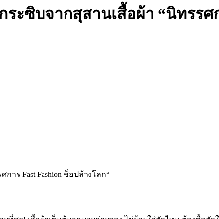
งกระซิบจากสุสานเสื้อผ้า “นิทรรศ