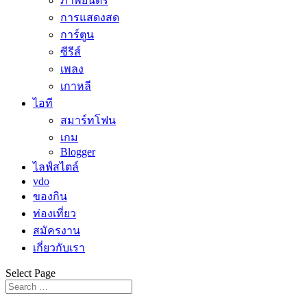
ภาพยนตร์
การแสดงสด
การ์ตูน
ซีรีส์
เพลง
เกาหลี
ไอที
สมาร์ทโฟน
เกม
Blogger
ไลฟ์สไตล์
vdo
ของกิน
ท่องเที่ยว
สมัครงาน
เกี่ยวกับเรา
Select Page