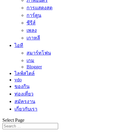
ภาพยนตร์
การแสดงสด
การ์ตูน
ซีรีส์
เพลง
เกาหลี
ไอที
สมาร์ทโฟน
เกม
Blogger
ไลฟ์สไตล์
vdo
ของกิน
ท่องเที่ยว
สมัครงาน
เกี่ยวกับเรา
Select Page