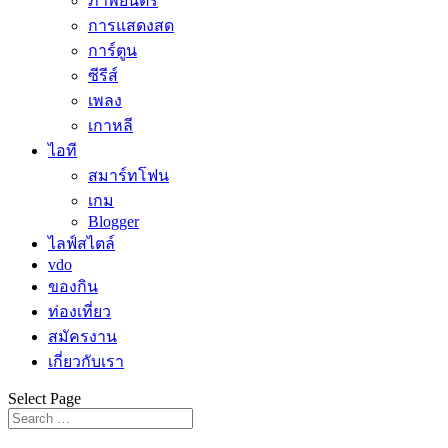
ภาพยนตร์
การแสดงสด
การ์ตูน
ซีรีส์
เพลง
เกาหลี
ไอที
สมาร์ทโฟน
เกม
Blogger
ไลฟ์สไตล์
vdo
ของกิน
ท่องเที่ยว
สมัครงาน
เกี่ยวกับเรา
Select Page