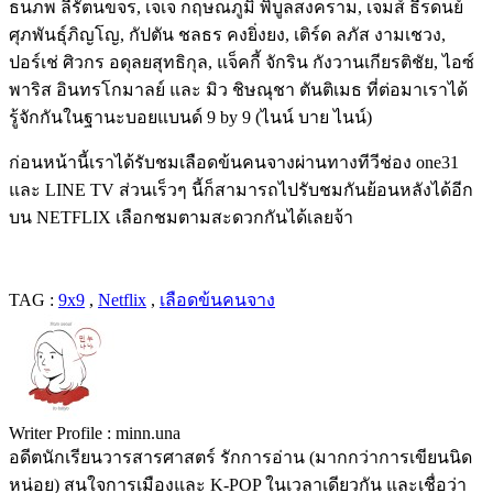
ธนภพ ลีรัตนขจร, เจเจ กฤษณภูมิ พิบูลสงคราม, เจมส์ ธีรดนย์
ศุภพันธุ์ภิญโญ, กัปตัน ชลธร คงยิ่งยง, เติร์ด ลภัส งามเชวง,
ปอร์เช่ ศิวกร อดุลยสุทธิกุล, แจ็คกี้ จักริน กังวานเกียรติชัย, ไอซ์
พาริส อินทรโกมาลย์ และ มิว ชิษณุชา ตันติเมธ ที่ต่อมาเราได้
รู้จักกันในฐานะบอยแบนด์​ 9 by 9 (ไนน์ บาย ไนน์)
ก่อนหน้านี้เราได้รับชมเลือดข้นคนจางผ่านทางทีวีช่อง one31
และ LINE TV ส่วนเร็วๆ นี้ก็สามารถไปรับชมกันย้อนหลังได้อีก
บน NETFLIX เลือกชมตามสะดวกกันได้เลยจ้า
TAG :
9x9
,
Netflix
,
เลือดข้นคนจาง
Writer Profile :
minn.una
อดีตนักเรียนวารสารศาสตร์ รักการอ่าน (มากกว่าการเขียนนิด
หน่อย) สนใจการเมืองและ K-POP ในเวลาเดียวกัน และเชื่อว่า