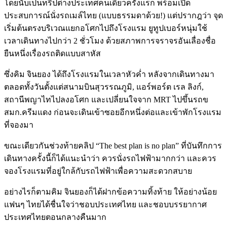
โดยนับเป็นทริปต่างประเทศคนเดียวครั้งแรก พร้อมเปิด
ประสบการณ์นั่งรถเมล์ไทย (แบบธรรมดาด้วย!) แต่ปรากฎว่า
จุด
เริ่มต้นตรงบริเวณแยกอโศกไปถึงโรงแรม ยูทูปเบอร์หนุ่มใช้
เวลาเดินทางไปกว่า 2 ชั่วโมง ด้วยสภาพการจราจร
อันเลื่องชื่อ
ยืนหนึ่งเรื่องรถติดแบบสาหัส
ซึ่งคิม จินยอง ได้ถึงโรงแรมในเวลาหัวค่ำ หลังจากเดินทางมา
ตลอดทั้งวันตั้งแต่สนามบินสุวรรณภูมิ, แอร์พอร์ต เรล ลิงก์,
สถานีพญาไทไปลงอโศก และเปลี่ยนใจจาก MRT ไปขึ้นรถข
สมก.ครีมแดง ก่อนจะเดินเข้าซอยอีกหนึ่งต่อและเข้าพักโรงแรม
ที่จองมา
ขณะเดียวกันช่วงท้ายคลิป “The best plan is no plan” ที่บันทึกการ
เดินทางครั้งนี้ก็ได้แนะนำว่า
ควรนั่งรถไฟฟ้ามากกว่า และควร
จองโรงแรมที่อยู่ใกล้กับรถไฟฟ้าเพื่อความสะดวกสบาย
อย่างไรก็ตามคิม จินยองก็ได้ฝากข้อความทิ้งท้าย ให้อย่างน้อย
แฟนๆ ไทยได้ชื่นใจว่าชอบประเทศไทย และชอบบรรยากาศ
ประเทศไทยตอนกลางคืนมาก