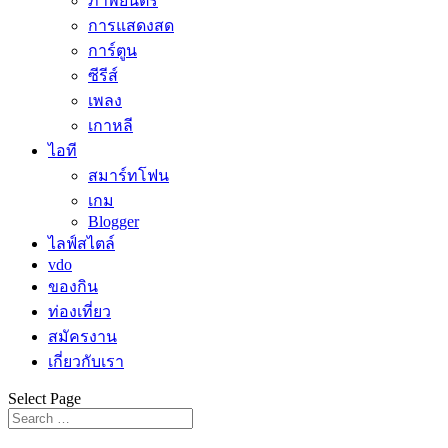
ภาพยนตร์
การแสดงสด
การ์ตูน
ซีรีส์
เพลง
เกาหลี
ไอที
สมาร์ทโฟน
เกม
Blogger
ไลฟ์สไตล์
vdo
ของกิน
ท่องเที่ยว
สมัครงาน
เกี่ยวกับเรา
Select Page