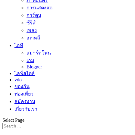
ภาพยนตร์
การแสดงสด
การ์ตูน
ซีรีส์
เพลง
เกาหลี
ไอที
สมาร์ทโฟน
เกม
Blogger
ไลฟ์สไตล์
vdo
ของกิน
ท่องเที่ยว
สมัครงาน
เกี่ยวกับเรา
Select Page