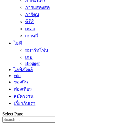
ภาพยนตร์
การแสดงสด
การ์ตูน
ซีรีส์
เพลง
เกาหลี
ไอที
สมาร์ทโฟน
เกม
Blogger
ไลฟ์สไตล์
vdo
ของกิน
ท่องเที่ยว
สมัครงาน
เกี่ยวกับเรา
Select Page