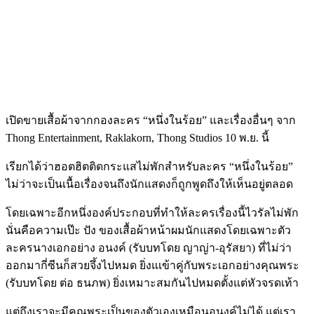
เปิดขายเสื้อผ้าจากกองละคร “หนึ่งในร้อย” และเรื่องอื่นๆ จาก
Thong Entertainment, Raklakorn, Thong Studios 10 พ.ย. นี้
เรียกได้ว่าฮอตฮิตติดกระแสไม่พักสำหรับละคร “หนึ่งในร้อย”
ไม่ว่าจะเป็นเนื้อเรื่องจนถึงนักแสดงก็ถูกพูดถึงให้เห็นอยู่ตลอด
โดยเฉพาะอีกหนึ่งองค์ประกอบที่ทำให้ละครเรื่องนี้ไวรัลไม่พัก
นั่นคือความเป๊ะ ปัง ของเสื้อผ้าหน้าผมนักแสดงโดยเฉพาะตัว
ละครนางเอกอย่าง อนงค์ (รับบทโดย ญาญ่า-อุรัสยา) ที่ไม่ว่า
ออกมากี่ซีนก็สวยจึ้งไปหมด ยิ่งแเข้าคู่กับพระเอกอย่างคุณพระ
(รับบทโดย ต่อ ธนภพ) ยิ่งเหมาะสมกันไปหมดตั้งแต่หัวจรดเท้า
แต่ถึงเราจะมีคุณพระเป็นของตัวเองเหมือนอนงค์ไม่ได้ แต่เรา