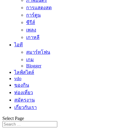
ภาพยนตร์
การแสดงสด
การ์ตูน
ซีรีส์
เพลง
เกาหลี
ไอที
สมาร์ทโฟน
เกม
Blogger
ไลฟ์สไตล์
vdo
ของกิน
ท่องเที่ยว
สมัครงาน
เกี่ยวกับเรา
Select Page