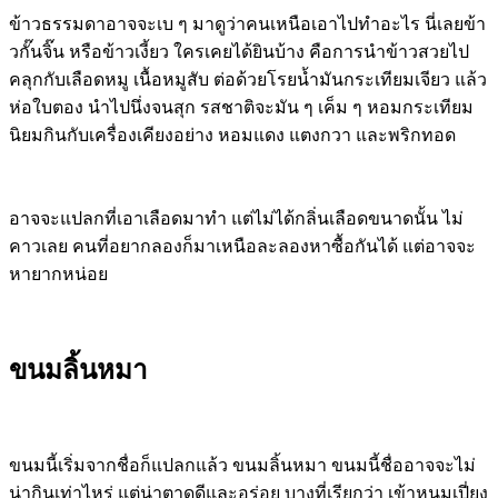
ข้าวธรรมดาอาจจะเบ ๆ มาดูว่าคนเหนือเอาไปทำอะไร นี่เลยข้า
วกั๊นจิ๊น หรือข้าวเงี้ยว ใครเคยได้ยินบ้าง
คือการนำข้าวสวยไป
คลุกกับเลือดหมู เนื้อหมูสับ ต่อด้วยโรยน้ำมันกระเทียมเจียว แล้ว
ห่อใบตอง นำไปนึ่งจนสุก รสชาติจะมัน ๆ เค็ม ๆ หอมกระเทียม
นิยมกินกับเครื่องเคียงอย่าง
หอมแดง แตงกวา และพริกทอด
อาจจะแปลกที่เอาเลือดมาทำ แต่ไม่ได้กลิ่นเลือดขนาดนั้น ไม่
คาวเลย คนที่อยากลองก็มาเหนือละลองหาซื้อกันได้ แต่อาจจะ
หายากหน่อย
ขนมลิ้นหมา
ขนมนี้เริ่มจากชื่อก็แปลกแล้ว ขนมลิ้นหมา ขนมนี้ชื่ออาจจะไม่
น่ากินเท่าไหร่ แต่น่าตาดูดีและอร่อย บางที่เรียกว่า
เข้าหนมเปี่ยง