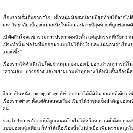
เรื่องราวเริ่มต้นจาก “โจ” เด็กหนุ่มมัธยมปลายปีสุดท้ายได้จากไปด้วยอ
มหาวิทยาลัย เป้เองก็เป็นหนึ่งในเด็กมอปลายปีสุดท้ายที่ถูกพ่อกดด
เป้ ตัดสินใจจะเข้าร่วมการประกวดหนังสั้น แต่อุปสรรคที่เรียกว่ามน
เป้จะทำนั้น ฟอร์มทีมออกมาแบบไม่ได้ตั้งใจ และแน่นอนว่าเรื่องราวขอ
แม่งก็ซึ้ง”
เรื่องราวได้ดำเนินไปโดยผ่านมุมมองของเป้ บอกเล่าเหตุการณ์ในกา
“ความลับ” บางอย่าง และพยามยามทำทุกทาง ให้หนังสั้นเรื่องนี้ส
ถือว่าเป็นหนัง coming of age ที่ทำออกมาได้มีมิติมากเลยทีเดียว เ
เรื่องราวต่างๆ ตั้งแต่ต้นจนจบเรื่อง เรียกได้ว่าจุดแข็งสำคัญของห
คน
ร่วมไปกับการตัดต่อที่มีลูกเล่นแม้จะไม่ได้หวือหวา แต่ก็ดึงคว
แบบของกลุ่มเพื่อน ก็ทำให้เนื้อเรื่องนั้นไม่น่าเบื่อ เพิ่มความสน