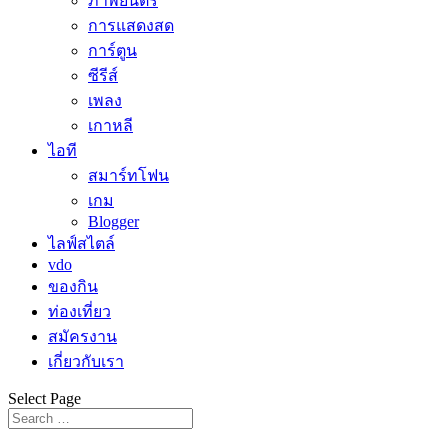
ภาพยนตร์
การแสดงสด
การ์ตูน
ซีรีส์
เพลง
เกาหลี
ไอที
สมาร์ทโฟน
เกม
Blogger
ไลฟ์สไตล์
vdo
ของกิน
ท่องเที่ยว
สมัครงาน
เกี่ยวกับเรา
Select Page