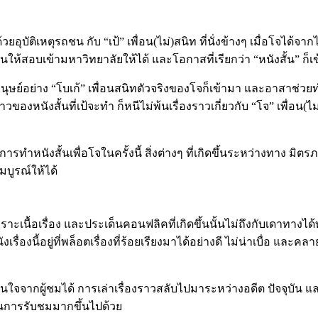
ุบัติเหตุรถชน กับ “เป้” เพื่อน(ไม่)สนิท ที่นั่งข้างๆ เมื่อโจได้จากไป
ันให้สอบเข้ามหาวิทยาลัยให้ได้ และโอกาสที่เรียกว่า “หนังสั้น” ก็เ
ุษย์อย่าง “โบเก้” เพื่อนสนิทตัวจริงของโจก็เข้ามา และอาสาช่วยทำหนั
งหนังสั้นที่เป้จะทำ ก็หนีไม่พ้นเรื่องราวเกี่ยวกับ “โจ” เพื่อน(ไม่
รทำหนังสั้นเพื่อโจในครั้งนี้ สิ่งต่างๆ ที่เกิดขึ้นระหว่างทาง ม
มบูรณ์ให้ได้
พราะเนื้อเรื่อง และประเด็นคอนฟลิคที่เกิดขึ้นนั้นไม่ถึงกับเดาทางได
นังเรื่องนี้อยู่ที่พล็อตเรื่องที่ร้อยเรียงมาได้อย่างดี ไม่น่าเบื่อ
ามสนใจจากผู้ชมได้ การเล่าเรื่องราวสลับไปมาระหว่างอดีต ปัจจุบั
ุกในการรับชมมากขึ้นไปด้วย