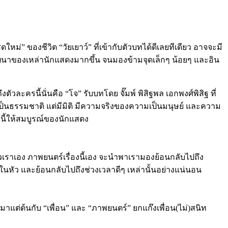
ใหม่” ของชีวิต “วัยเยาว์” ที่เข้ากับตัวบทได้ดีเลยทีเดียว อาจจะมี
การพัฒนาของเหล่านักแสดงมากขึ้น จนมองข้ามจุดเล็กๆ น้อยๆ และอิน
วละครนี้นั่นคือ “โจ” รับบทโดย จั๊มพ์ พิสิฐพล เอกพงศ์พิสิฐ ที่
่เป็นธรรมชาติ แต่มีมิติ มีความจริงของความเป็นมนุษย์ และความ
ครนี้ให้สมบูรณ์ของนักแสดง
เราเอง ภาพยนตร์เรื่องนี้เอง จะนำพาเรามองย้อนกลับไปถึง
นมาในหัว และย้อนกลับไปถึงช่วงเวลาดีๆ เหล่านั้นอย่างแน่นอน
าแต่ต้นกับ “เพื่อน” และ “ภาพยนตร์” ยกแก๊งเพื่อน(ไม่)สนิท