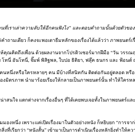
นที่เราเล่าความลับให้อีกคนฟังไง” และตอบคำถามนั้นด้วยตัวขอ
่คำถามเดียว ก็คงจะพอเดาธีมหลักของเรื่องได้แล้วว่า ภาพยนตร์เรื่องนี
ิดถึงเพื่อน ด้วยผลงานจากโปรดิวเซอร์มากฝีมือ “วัน วรรณฤดี พง
นี่ อันโทนี่, จั๊มพ์ พิสิฐพล, ใบปอ ธิติยา, ฟลุ๊ค ธนกร และ ฟ้อนต์
คนหนึ่งหรือใครหลายๆ คน มีบ้างที่สนิทกัน ติดต่อกันอยู่ตลอด หรือ เพ
าวของมิตรภาพ นำมาร้อยเรียงให้กลายเป็นภาพยนตร์นั้น ทำให้ใครหล
้มันน่าสนใจ แตกต่างจากเรื่องอื่นๆ ที่ได้เคยพบเจอทั้งในภาพยนตร์และ
มมองหนึ่ง เพราะแค่เปิดเรื่องมาในตัวอย่างหนัง ก็หยิบยก “การจากไป
ำสิ่งที่เรียกว่า “หนังสั้น” เข้ามาเป็นการดำเนินเรื่องหลักยิ่งทำให้ค