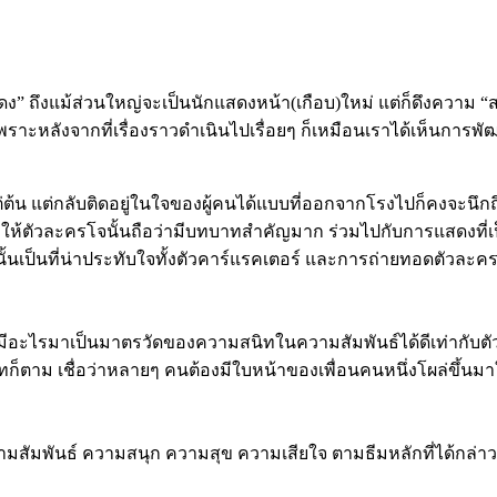
แสดง” ถึงแม้ส่วนใหญ่จะเป็นนักแสดงหน้า(เกือบ)ใหม่ แต่ก็ดึงความ “สด
นั้น เพราะหลังจากที่เรื่องราวดำเนินไปเรื่อยๆ ก็เหมือนเราได้เห็น
้น แต่กลับติดอยู่ในใจของผู้คนได้แบบที่ออกจากโรงไปก็คงจะนึกถึงตั
ง ทำให้ตัวละครโจนั้นถือว่ามีบทบาทสำคัญมาก ร่วมไปกับการแสดงที
โจนั้นเป็นที่น่าประทับใจทั้งตัวคาร์แรคเตอร์ และการถ่ายทอดตัวละ
มีอะไรมาเป็นมาตรวัดของความสนิทในความสัมพันธ์ได้ดีเท่ากับตัว
ม่สนิทก็ตาม เชื่อว่าหลายๆ คนต้องมีใบหน้าของเพื่อนคนหนึ่งโผล่ขึ้
มสัมพันธ์​ ความสนุก ความสุข ความเสียใจ ตามธีมหลักที่ได้กล่าวม