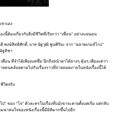
งเขาเอง
้ต้องเกี่ยวกับสิ่งมีชีวิตที่เรียกว่า “เพื่อน” อย่างแน่นอน
ษ์สิทธิศักดิ์, บาส นัฐวุฒิ พูนพิริยะ จาก “ฉลาดเกมส์โกง”
 ณัฐทิชา
ื่อน ที่จำได้เพียงแค่ชื่อ นึกถึงหน้าตาได้ลางๆ คุ้นๆ เพียงแค่ว่า
ายคนคล้อยตามไปกับเรื่องราวที่ถ่ายทอดภายในหนังเรื้องนี้ได้
ชีวิตจริง
” ของ “โจ” ตัวละครในเรื่องที่แม้เขาจะตายตั้งแต่เริ่ม แต่กลับ
วามน่าสนใจของหนังเรื่องนี้มีมิติมากขึ้นไปอีก