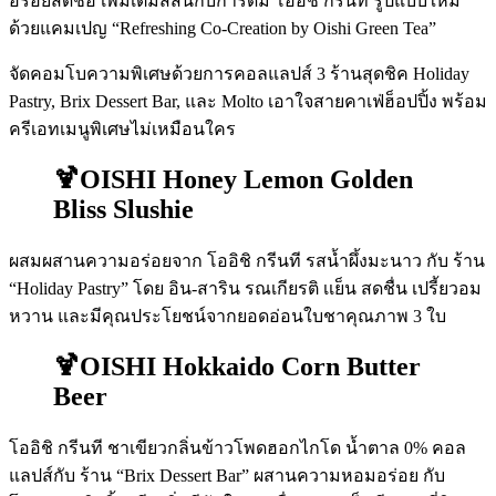
อร่อยสดชื่อ เพิ่มเติมสีสันกับการดื่ม โออิชิ กรีนที รูปแบบใหม่
ด้วยแคมเปญ “Refreshing Co-Creation by Oishi Green Tea”
จัดคอมโบความพิเศษด้วยการคอลแลปส์ 3 ร้านสุดชิค Holiday
Pastry, Brix Dessert Bar, และ Molto เอาใจสายคาเฟ่ฮ็อปปิ้ง พร้อม
ครีเอทเมนูพิเศษไม่เหมือนใคร
🍹OISHI Honey Lemon Golden
Bliss Slushie
ผสมผสานความอร่อยจาก โออิชิ กรีนที รสน้ำผึ้งมะนาว กับ ร้าน
“Holiday Pastry” โดย อิน-สาริน รณเกียรติ เเย็น สดชื่น เปรี้ยวอม
หวาน และมีคุณประโยชน์จากยอดอ่อนใบชาคุณภาพ 3 ใบ
🍹OISHI Hokkaido Corn Butter
Beer
โออิชิ กรีนที ชาเขียวกลิ่นข้าวโพดฮอกไกโด น้ำตาล 0% คอล
แลปส์กับ ร้าน “Brix Dessert Bar” ผสานความหอมอร่อย กับ