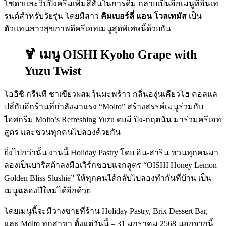
โซดาและวิปปิ้งครีมเพิ่มสีสันในการดื่ม กลายเป็นอีกเมนูที่อินเท
รนด์สำหรับวัยรุ่น โดยมีสาว
คิมเบอร์ลี่ แอน โวลเทมัส
เป็น
ตัวแทนสาวสุขภาพดีครีเอทเมนูสุดพิเศษนี้ด้วยกัน
🍹
เ
มนู OISHI Kyoho Grape with
Yuzu Twist
โออิชิ กรีนที ชาเขียวผสมวุ้นมะพร้าว กลิ่นองุ่นเคียวโฮ คอลแล
ปส์กับอีกร้านที่กำลังมาแรง
“Molto” สร้างสรรค์เมนูร่วมกับ
ไอศกรีม Molto’s Refreshing Yuzu ดยมี ปิง-กฤตนัน มาร่วมครีเอท
สูตร และชวนทุกคนไปลองด้วยกัน
ยิ่งไปกว่านั้น งานนี้ Holiday Pastry โดย อิน-สาริน ชวนทุกคนมา
ลองเป็นบาริสต้าลงมือเวิร์กชอปแจกสูตร “OISHI Honey Lemon
Golden Bliss Slushie” ให้ทุกคนได้กลับไปลองทำกันที่บ้าน เป็น
เมนูฉลองปีใหม่ได้อีกด้วย
โดยเมนูนี้จะมีวางขายที่ร้าน Holiday Pastry, Brix Dessert Bar,
และ Molto ทุกสาขา ตั้งแต่วันนี้ – 31 มกราคม 2568 นอกจากนี้