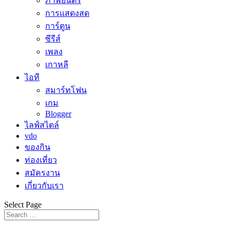
ภาพยนตร์
การแสดงสด
การ์ตูน
ซีรีส์
เพลง
เกาหลี
ไอที
สมาร์ทโฟน
เกม
Blogger
ไลฟ์สไตล์
vdo
ของกิน
ท่องเที่ยว
สมัครงาน
เกี่ยวกับเรา
Select Page