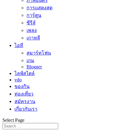
ภาพยนตร์
การแสดงสด
การ์ตูน
ซีรีส์
เพลง
เกาหลี
ไอที
สมาร์ทโฟน
เกม
Blogger
ไลฟ์สไตล์
vdo
ของกิน
ท่องเที่ยว
สมัครงาน
เกี่ยวกับเรา
Select Page