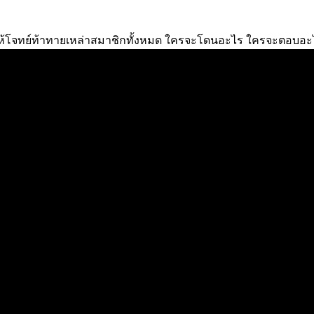
บให้โจทย์ท้าทายเหล่าสมาชิกทั้งหมด ใครจะโดนอะไร ใครจะตอบอะไร