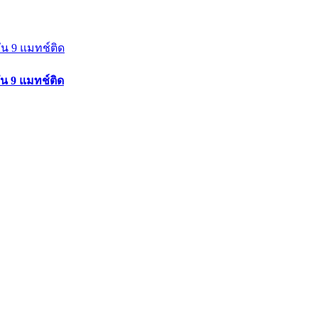
ัน 9 แมทช์ติด