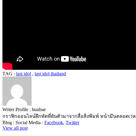
TAG :
last idol
,
last idol thailand
Writer Profile :
buubae
กราฟิกออนไลน์ฝึกหัดที่ผันตัวมาจากสื่อสิ่งพิมพ์ หน้ามึนตลอดเว
Blog :
Social Media :
Facebook
,
Twitter
View all post