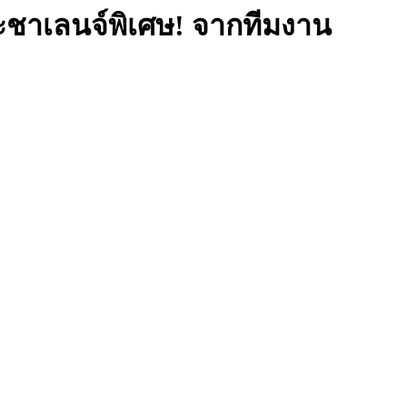
ะชาเลนจ์พิเศษ! จากทีมงาน