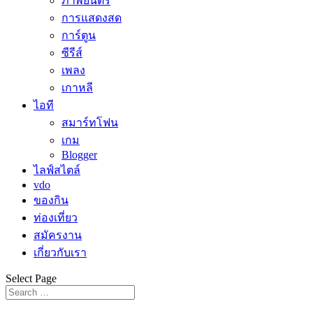
ภาพยนตร์
การแสดงสด
การ์ตูน
ซีรีส์
เพลง
เกาหลี
ไอที
สมาร์ทโฟน
เกม
Blogger
ไลฟ์สไตล์
vdo
ของกิน
ท่องเที่ยว
สมัครงาน
เกี่ยวกับเรา
Select Page