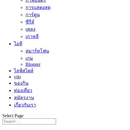
ภาพยนตร์
การแสดงสด
การ์ตูน
ซีรีส์
เพลง
เกาหลี
ไอที
สมาร์ทโฟน
เกม
Blogger
ไลฟ์สไตล์
vdo
ของกิน
ท่องเที่ยว
สมัครงาน
เกี่ยวกับเรา
Select Page