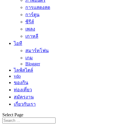
ภาพยนตร์
การแสดงสด
การ์ตูน
ซีรีส์
เพลง
เกาหลี
ไอที
สมาร์ทโฟน
เกม
Blogger
ไลฟ์สไตล์
vdo
ของกิน
ท่องเที่ยว
สมัครงาน
เกี่ยวกับเรา
Select Page