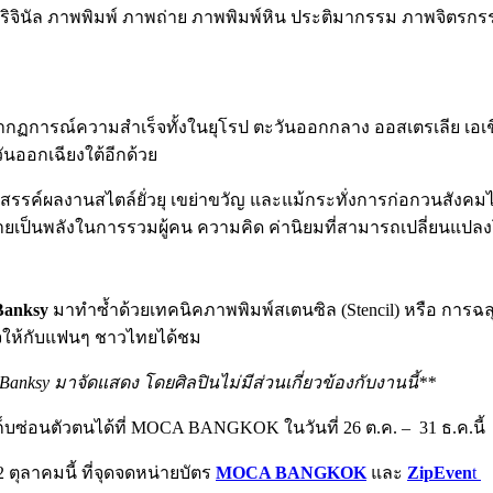
นัล ภาพพิมพ์ ภาพถ่าย ภาพพิมพ์หิน ประติมากรรม ภาพจิตรกรรมฝาผ
ากฏการณ์ความสำเร็จทั้งในยุโรป ตะวันออกกลาง ออสเตรเลีย เอเชีย
วันออกเฉียงใต้อีกด้วย
้างสรรค์ผลงานสไตล์ยั่วยุ เขย่าขวัญ และแม้กระทั่งการก่อกวนสังค
ายเป็นพลังในการรวมผู้คน ความคิด ค่านิยมที่สามารถเปลี่ยนแปลงโ
Banksy
มาทำซ้ำด้วยเทคนิคภาพพิมพ์สเตนซิล (Stencil) หรือ การฉลุล
ใจให้กับแฟนๆ ชาวไทยได้ชม
sy มาจัดแสดง โดยศิลปินไม่มีส่วนเกี่ยวข้องกับงานนี้**
ก็บซ่อนตัวตนได้ที่ MOCA BANGKOK ในวันที่ 26 ต.ค. – 31 ธ.ค.นี้
2 ตุลาคมนี้ ที่จุดจดหน่ายบัตร
MOCA BANGKOK
และ
ZipEven
t