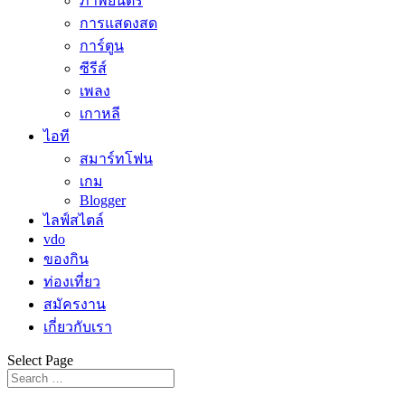
ภาพยนตร์
การแสดงสด
การ์ตูน
ซีรีส์
เพลง
เกาหลี
ไอที
สมาร์ทโฟน
เกม
Blogger
ไลฟ์สไตล์
vdo
ของกิน
ท่องเที่ยว
สมัครงาน
เกี่ยวกับเรา
Select Page