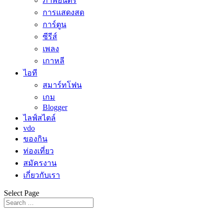
ภาพยนตร์
การแสดงสด
การ์ตูน
ซีรีส์
เพลง
เกาหลี
ไอที
สมาร์ทโฟน
เกม
Blogger
ไลฟ์สไตล์
vdo
ของกิน
ท่องเที่ยว
สมัครงาน
เกี่ยวกับเรา
Select Page