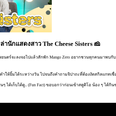
เหล่านักแสดงสาว The Cheese Sisters 🧀
ยนตร์จะลงจอไปแล้วสักพัก Mango Zero อยากชวนทุกคนมาพบกับน้ำหนึ่ง 
่ทำให้ยิ้มได้ระหว่างวัน ไปจนถึงคำถามจิปาถะที่ต้องงัดสกิลแกทเชื
ด้เก็บได้ดู.. (Fun Fact) ขอบอกว่าก่อนเข้าสตูดิโอ น้อง ๆ ได้กิน