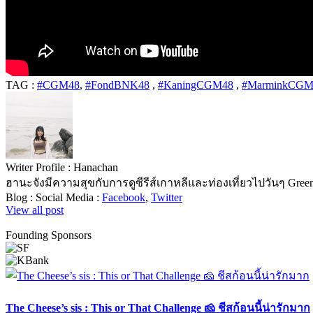
TAG :
#CGM48​
,
#FondBNK48
,
#KaningCGM48
,
#MarminkCGM
Writer Profile :
Hanachan
ฮานะจังมีความสุขกับการดูซีรีส์เกาหลีและท่องเที่ยวไปวันๆ Green t
Blog :
Social Media :
Facebook
,
Twitter
View all post
Founding Sponsors
The Cheese’s sis : This or That Challenge 🧀 ชีสก้อนนี้น่ารักมาก