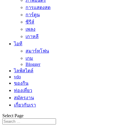
ภาพยนตร์
การแสดงสด
การ์ตูน
ซีรีส์
เพลง
เกาหลี
ไอที
สมาร์ทโฟน
เกม
Blogger
ไลฟ์สไตล์
vdo
ของกิน
ท่องเที่ยว
สมัครงาน
เกี่ยวกับเรา
Select Page