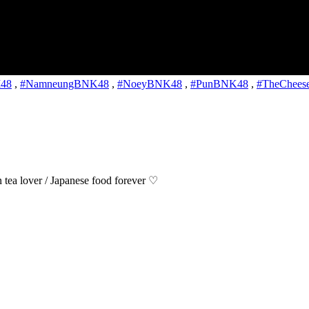
48
,
#NamneungBNK48
,
#NoeyBNK48
,
#PunBNK48
,
#TheCheese
ea lover / Japanese food forever ♡