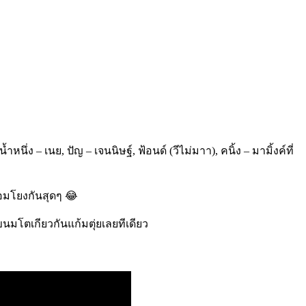
– เนย, ปัญ – เจนนิษฐ์, ฟ้อนด์ (วีไม่มาา), คนิ้ง – มามิ้งค์ที่
่อมโยงกันสุดๆ 😂
ขนมโตเกียวกันแก้มตุ่ยเลยทีเดียว