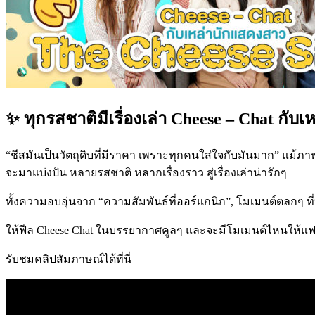
✨ ทุกรสชาติมีเรื่องเล่า Cheese – Chat กับ
“ชีสมันเป็นวัตถุดิบที่มีราคา เพราะทุกคนใส่ใจกับมันมาก” แม้ภาพ
จะมาแบ่งปัน หลายรสชาติ หลากเรื่องราว สู่เรื่องเล่าน่ารักๆ
ทั้งความอบอุ่นจาก “ความสัมพันธ์ที่ออร์แกนิก”, โมเมนต์ตลกๆ ที
ให้ฟีล Cheese Chat ในบรรยากาศคูลๆ และจะมีโมเมนต์ไหนให้แฟนๆ ไ
รับชมคลิปสัมภาษณ์ได้ที่นี่