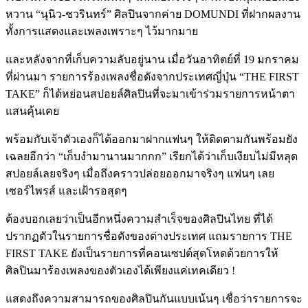
หวาน “นุนิว-ชวรินทร์” ศิลปินจากค่าย DOMUNDI ที่ฝากผลงาน
ทั้งการแสดงและเพลงเพราะๆ ไว้มากมาย
และหลังจากที่เก็บความลับอยู่นาน เมื่อวันอาทิตย์ที่ 19 มกราคม
ที่ผ่านมา รายการร้องเพลงชื่อดังจากประเทศญี่ปุ่น “THE FIRST
TAKE” ก็ได้หย่อนสปอยล์ศิลปินที่จะมาเข้าร่วมรายการหน้าตา
แสนคุ้นเคย
พร้อมกับเจ้าตัวเองก็ได้ออกมาฝากแฟนๆ ให้ติดตามกันพร้อมยัง
เฉลยอีกว่า “เก็บงำมานานมากกก” เรียกได้ว่าเก็บเงียบไม่มีหลุด
สปอยล์เลยจริงๆ เมื่อถึงคราวปล่อยออกมาจริงๆ แฟนๆ เลย
เซอร์ไพรส์ และเฝ้ารอสุดๆ
ต้องบอกเลยว่าเป็นอีกหนึ่งความสำเร็จของศิลปินไทย ที่ได้
ปรากฏตัวในรายการชื่อดังของต่างประเทศ แถมรายการ THE
FIRST TAKE ยังเป็นรายการที่คอนเซปต์สุดโหดด้วยการให้
ศิลปินมาร้องเพลงของตัวเองได้เพียงแค่เทคเดียว !
แสดงถึงความสามารถของศิลปินกันแบบเน้นๆ เชื่อว่ารายการจะ