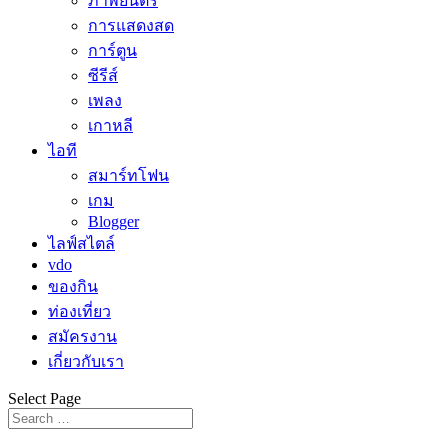
ภาพยนตร์
การแสดงสด
การ์ตูน
ซีรีส์
เพลง
เกาหลี
ไอที
สมาร์ทโฟน
เกม
Blogger
ไลฟ์สไตล์
vdo
ของกิน
ท่องเที่ยว
สมัครงาน
เกี่ยวกับเรา
Select Page