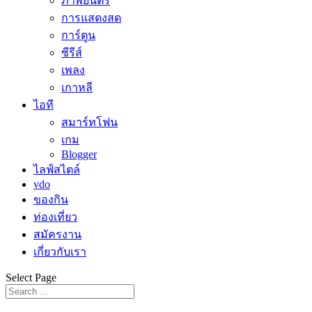
ภาพยนตร์
การแสดงสด
การ์ตูน
ซีรีส์
เพลง
เกาหลี
ไอที
สมาร์ทโฟน
เกม
Blogger
ไลฟ์สไตล์
vdo
ของกิน
ท่องเที่ยว
สมัครงาน
เกี่ยวกับเรา
Select Page