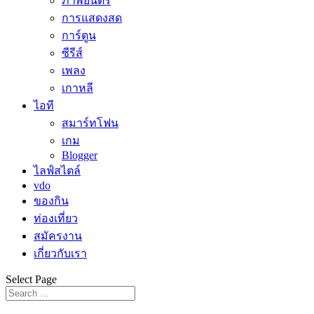
ภาพยนตร์
การแสดงสด
การ์ตูน
ซีรีส์
เพลง
เกาหลี
ไอที
สมาร์ทโฟน
เกม
Blogger
ไลฟ์สไตล์
vdo
ของกิน
ท่องเที่ยว
สมัครงาน
เกี่ยวกับเรา
Select Page