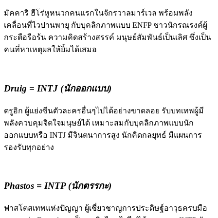
มัคคาริ ฮีโร่หูหนวกคนแรกในจักรวาลมาร์เวล พร้อมพลัง
เคลื่อนที่ไวปานพายุ กับบุคลิกภาพแบบ ENFP ชาวนักรณรงค์ผู้
กระตือรือร้น ความคิดสร้างสรรค์ มนุษย์สัมพันธ์เป็นเลิศ ซึ่งเป็น
คนที่หาเหตุผลให้ยิ้มได้เสมอ
Druig = INTJ (นักออกแบบ)
ดรูอิก ผู้แย่งซีนตัวละครอื่นๆไปได้อย่างขาดลอย รับบทเทพผู้มี
พลังควบคุมจิตใจมนุษย์ได้ เหมาะสมกับบุคลิกภาพแบบนัก
ออกแบบหรือ INTJ มีจินตนาการสูง นักคิดกลยุทธ์ มีแผนการ
รองรับทุกอย่าง
Phastos = INTP (นักตรรกะ)
ฟาสโตสเทพแห่งปัญญา ผู้เชี่ยวชาญการประดิษฐ์อาวุธครบมือ