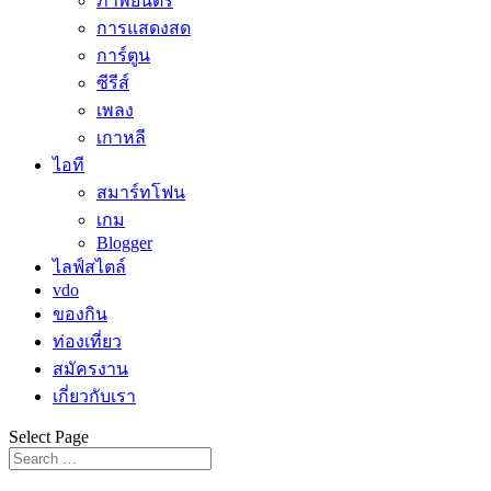
ภาพยนตร์
การแสดงสด
การ์ตูน
ซีรีส์
เพลง
เกาหลี
ไอที
สมาร์ทโฟน
เกม
Blogger
ไลฟ์สไตล์
vdo
ของกิน
ท่องเที่ยว
สมัครงาน
เกี่ยวกับเรา
Select Page