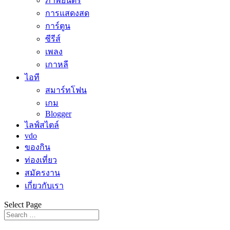
ภาพยนตร์
การแสดงสด
การ์ตูน
ซีรีส์
เพลง
เกาหลี
ไอที
สมาร์ทโฟน
เกม
Blogger
ไลฟ์สไตล์
vdo
ของกิน
ท่องเที่ยว
สมัครงาน
เกี่ยวกับเรา
Select Page