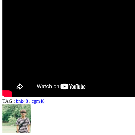
TAG :
bnk48
,
cgm48