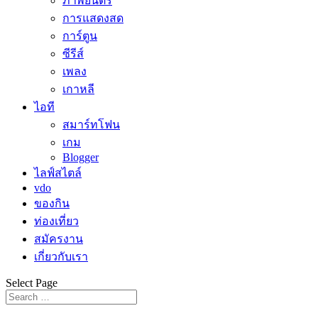
ภาพยนตร์
การแสดงสด
การ์ตูน
ซีรีส์
เพลง
เกาหลี
ไอที
สมาร์ทโฟน
เกม
Blogger
ไลฟ์สไตล์
vdo
ของกิน
ท่องเที่ยว
สมัครงาน
เกี่ยวกับเรา
Select Page