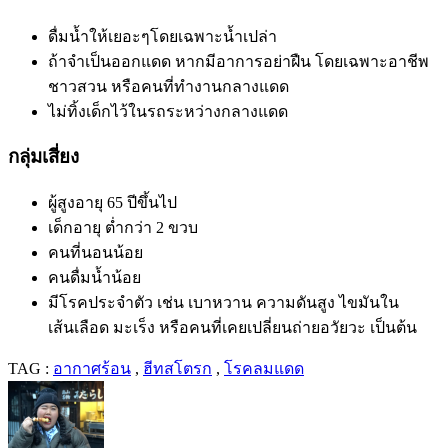
ดื่มน้ำให้เยอะๆโดยเฉพาะน้ำเปล่า
ถ้าจำเป็นออกแดด หากมีอาการอย่าฝืน โดยเฉพาะอาชีพ
ชาวสวน หรือคนที่ทำงานกลางแดด
ไม่ทิ้งเด็กไว้ในรถระหว่างกลางแดด
กลุ่มเสี่ยง
ผู้สูงอายุ
65
ปีขึ้นไป
เด็กอายุ ต่ำกว่า
2
ขวบ
คนที่นอนน้อย
คนดื่มน้ำน้อย
มีโรคประจำตัว เช่น เบาหวาน ความดันสูง ไขมันใน
เส้นเลือด มะเร็ง หรือคนที่เคยเปลี่ยนถ่ายอวัยวะ เป็นต้น
TAG :
อากาศร้อน
,
ฮีทสโตรก
,
โรคลมแดด