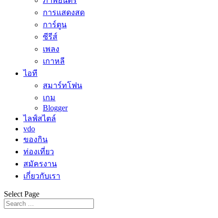
ภาพยนตร์
การแสดงสด
การ์ตูน
ซีรีส์
เพลง
เกาหลี
ไอที
สมาร์ทโฟน
เกม
Blogger
ไลฟ์สไตล์
vdo
ของกิน
ท่องเที่ยว
สมัครงาน
เกี่ยวกับเรา
Select Page