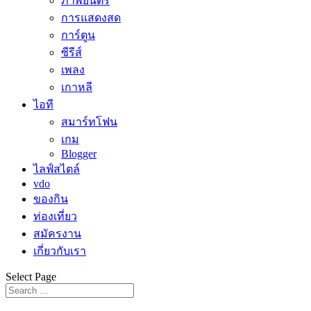
ภาพยนตร์
การแสดงสด
การ์ตูน
ซีรีส์
เพลง
เกาหลี
ไอที
สมาร์ทโฟน
เกม
Blogger
ไลฟ์สไตล์
vdo
ของกิน
ท่องเที่ยว
สมัครงาน
เกี่ยวกับเรา
Select Page