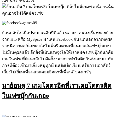
:
24 มกราคม 2561
ย้อนกลับไปเมื่อประมาณสิบปีที่แล้ว หลายๆ คนคงเริ่มทยอยย้าย
จาก Hi5 หรือ MySpace มาเล่น Facebook กัน แต่นอกจากเหตุผล
ว่าหนีความสก๊อยของไฮไฟฟ์หรือตามเพื่อนมาเล่นเฟซบุ๊กแบบ
ไม่มีเหตุผลแล้ว อีกสิ่งที่เป็นแรงจูงใจให้เราสมัครเฟซบุ๊กกันก็คือ
เกมในเฟซ ที่ย้อนกลับไปคิดก็งงมากว่าทำไมติดกันจังเลยฟะ กับ
การที่ต้องเข้ามาเลี้ยงหมูทุกเย็นหลังเลิกเรียน หรือการเอาสัตว์
เลี้ยงไปเยี่ยมเพื่อนและคอยอิจฉาที่เพื่อนมีของเกร๋ๆ
มาย้อนดู 7 เกมโคตรฮิตที่เราเคยโคตรติด
ในเฟซบุ๊กกันเถอะ