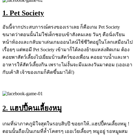
1. Pet Society
อันนี้จากประสบการณ์ตรงของเราเลย ก็คือเกม Pet Society
ขนาดว่าตอนนั้นไม่ใช่เด็กชอบเข้าสังคมเลย วันๆ คือนั่งเรียน
หน้าห้องและกลับมาเล่นเกมออนไลน์ใช้ชีวิตอยู่ในโลกเสมือนไป
เรื่อยๆ แต่พอมี Pet Society เข้ามาก็ได้ลองย้ายแหล่งติดเกม ต้อง
คอยพาสัตว์เลี้ยงไปเยี่ยมบ้านสัตว์ของเพื่อน คอยอาบน้ำและหา
อาหารให้สัตว์เลี้ยงกิน เพราะไม่งั้นจะมีแมลงวันมาตอม (เออเอา
กับเค้าสิ เจ้าของเกมก็คิดขึ้นมาได้!)
2. แฮปปี้คนเลี้ยงหมู
เกมที่น่าภาคภูมิใจสุดในรอบสิบปี ขอยกให้..แฮปปี้คนเลี้ยงหมู !
ตอนนั้นถือเป็นเกมที่ล้ำโคตรๆ เออเว้ยเลี้ยงๆ หมูอยู่ รอหมูผสม