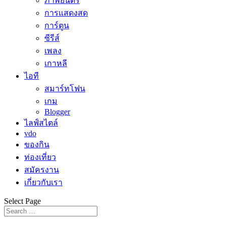
ภาพยนตร์
การแสดงสด
การ์ตูน
ซีรีส์
เพลง
เกาหลี
ไอที
สมาร์ทโฟน
เกม
Blogger
ไลฟ์สไตล์
vdo
ของกิน
ท่องเที่ยว
สมัครงาน
เกี่ยวกับเรา
Select Page