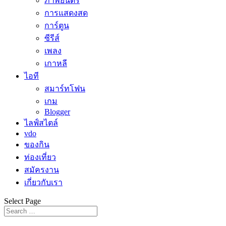
ภาพยนตร์
การแสดงสด
การ์ตูน
ซีรีส์
เพลง
เกาหลี
ไอที
สมาร์ทโฟน
เกม
Blogger
ไลฟ์สไตล์
vdo
ของกิน
ท่องเที่ยว
สมัครงาน
เกี่ยวกับเรา
Select Page