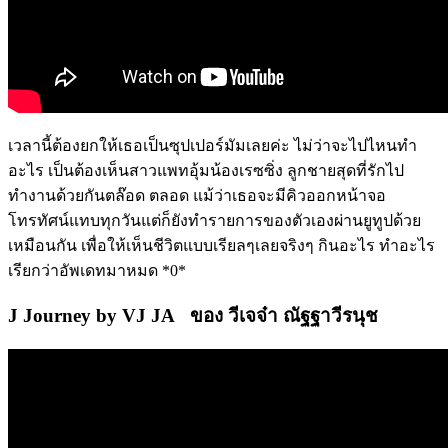
เวลานี้ต้องยกให้เธอเป็นซุปเปอร์มัมเลยค่ะ ไม่ว่าจะไปไหนทำ
อะไร เป็นต้องเห็นสาวแพทอุ้มน้องเรซซิ่ง ลูกชายสุดที่รักไป
ทำงานด้วยกันตล๊อด ตลอด แม้ว่าเธอจะมีคิวออกหน้าจอ
โทรทัศน์แทบทุกวันแต่ก็ยังทำรายการของตัวเองผ่านยูทูปด้วย
เหมือนกัน เพื่อให้เห็นชีวิตแบบเรียลๆเลยจริงๆ กินอะไร ทำอะไร
เรียกว่าอัพเดทมาหมด *0*
J Journey by VJ JA ของ วีเจ
จ๋า ณัฐฐาวีรนุช