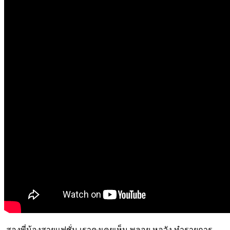
สองพี่น้องสายแฟชั่น เราคงเคยเห็น พลอย หอวัง ทำรายการ