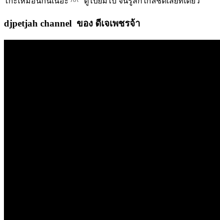
โก๊ะเหมือนกันเนอะ ^^” ดูไปยิ้มไป จนรู้สึกใกล้ชิดเลยทีเดียว
djpetjah channel ของ ดีเจเพชรจ้า