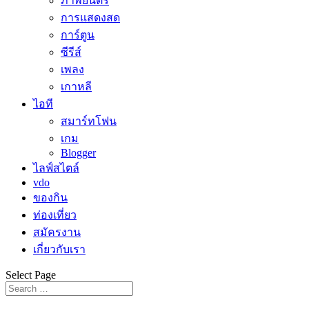
ภาพยนตร์
การแสดงสด
การ์ตูน
ซีรีส์
เพลง
เกาหลี
ไอที
สมาร์ทโฟน
เกม
Blogger
ไลฟ์สไตล์
vdo
ของกิน
ท่องเที่ยว
สมัครงาน
เกี่ยวกับเรา
Select Page