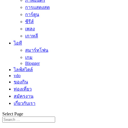
ภาพยนตร์
การแสดงสด
การ์ตูน
ซีรีส์
เพลง
เกาหลี
ไอที
สมาร์ทโฟน
เกม
Blogger
ไลฟ์สไตล์
vdo
ของกิน
ท่องเที่ยว
สมัครงาน
เกี่ยวกับเรา
Select Page