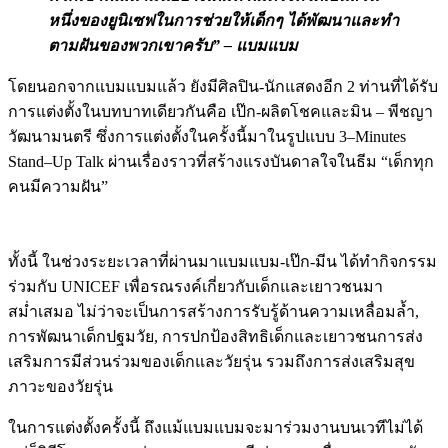
หนึ่งของยูนิเซฟในการช่วยให้เด็กๆ ได้พัฒนาและทำ
ตามฝันของพวกเขาครับ” – แบมแบม
โดยนอกจากแบมแบมแล้ว ยังมีศิลปิน-นักแสดงอีก 2 ท่านที่ได้รับ
การแต่งตั้งในบทบาทเดียวกันคือ เป๊ก-ผลิตโชคและ
มิน – พีชญา
วัฒนามนตรี ซึ่งการแต่งตั้งในครั้งนี้มาในรูปแบบ
3
–
Minutes
Stand
–
Up Talk ผ่านเรื่องราวที่สร้างแรงบันดาลใจในธีม “เด็กทุก
คนมีความฝัน”
ทั้งนี้ ในช่วงระยะเวลาที่ผ่านมาแบมแบม-เป๊ก-มีน ได้ทำกิจกรรม
ร่วมกับ UNICEF เพื่อรณรงค์เกี่ยวกับเด็กและเยาวชนมา
สม่ำเสมอ ไม่ว่าจะเป็นการสร้างการรับรู้ด้านความเหลื่อมล้ำ,
การพัฒนาเด็กปฐมวัย, การปกป้องสิทธิเด็กและเยาวชนการส่ง
เสริมการมีส่วนร่วมของเด็กและวัยรุ่น รวมถึงการส่งเสริมสุข
ภาวะของวัยรุ่น
ในการแต่งตั้งครั้งนี้ ถึงแม้แบมแบมจะมาร่วมงานบนเวทีไม่ได้