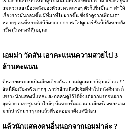
เราอยากแนะนำให้มาดูนะ มันมีเส้นเรื่องที่เพิ่มเข้ามาเยอะอยู่พอ
สมควรเลย เบื้องหลังของตัวละครหลายๆ ตัวก็เพิ่มขึ้นมา ทำให้
เรื่องราวมันกลมขึ้น มีที่มาที่ไปมากขึ้น ซึ่งถ้าดูจากเพื่อนเรา
หลายๆ คนที่ชอบดิสนีย์มากกกกก พอไปดูเวอร์ชั่นนี้ก็ยังชอบยัง
กรี้ด
(
ในทางที่ดี
)
อยู่นะ
เอมม่า วัตสัน เอาคะแนนความสวยไป
3
ล้านคะแนน
ที่หลายคนบอกเป็นเสียงเดียวกันว่า
‘
แค่ดูเอมม่าก็คุ้มแล้ววว
!!’
อันนี้คือเรื่องจริงมากๆ เราว่าอีกหนึ่งปัจจัยที่ทำให้หนังดีมาก ก็
เพราะนักแสดงนี่แหละ สะกดคนดูไว้ได้ตั้งแต่ฉากแรกจนฉาก
สุดท้าย เวลาซูมหน้าใกล้ๆ นี่แทบกรี้ดดด แถมเสียงร้องของเอม
ม่าก็น่ารักมากๆ สมแล้วที่รอคอยมาตั้งแต่ปีก่อน
แล้วนักแสดงคนอื่นนอกจากเอมม่าล่ะ ?