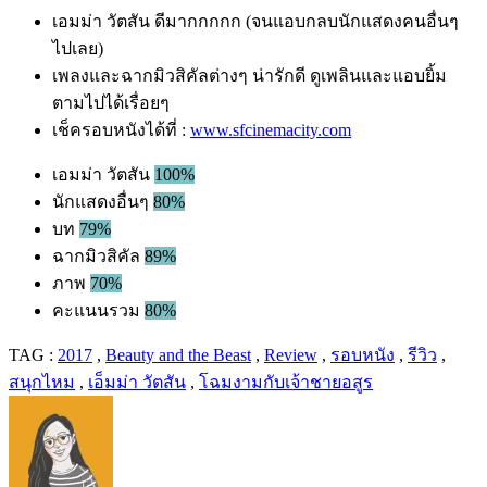
เอมม่า วัตสัน ดีมากกกกก (จนแอบกลบนักแสดงคนอื่นๆ
ไปเลย)
เพลงและฉากมิวสิคัลต่างๆ น่ารักดี ดูเพลินและแอบยิ้ม
ตามไปได้เรื่อยๆ
เช็ครอบหนังได้ที่ :
www.sfcinemacity.com
เอมม่า วัตสัน
100%
นักแสดงอื่นๆ
80%
บท
79%
ฉากมิวสิคัล
89%
ภาพ
70%
คะแนนรวม
80%
TAG :
2017
,
Beauty and the Beast
,
Review
,
รอบหนัง
,
รีวิว
,
สนุกไหม
,
เอ็มม่า วัตสัน
,
โฉมงามกับเจ้าชายอสูร