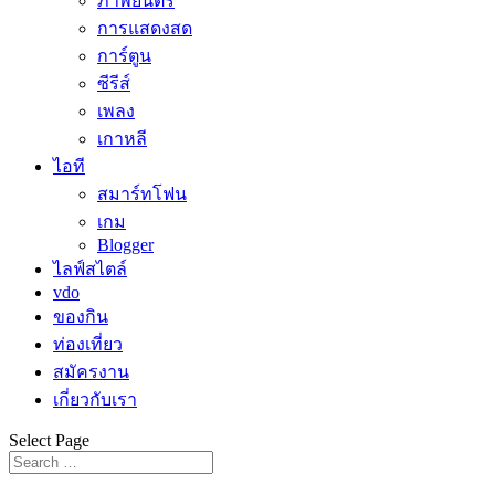
ภาพยนตร์
การแสดงสด
การ์ตูน
ซีรีส์
เพลง
เกาหลี
ไอที
สมาร์ทโฟน
เกม
Blogger
ไลฟ์สไตล์
vdo
ของกิน
ท่องเที่ยว
สมัครงาน
เกี่ยวกับเรา
Select Page