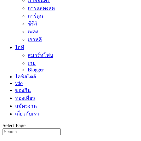
ภาพยนตร์
การแสดงสด
การ์ตูน
ซีรีส์
เพลง
เกาหลี
ไอที
สมาร์ทโฟน
เกม
Blogger
ไลฟ์สไตล์
vdo
ของกิน
ท่องเที่ยว
สมัครงาน
เกี่ยวกับเรา
Select Page