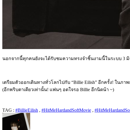
นอกจากนี้ทุกคนยังจะได้รับชมความทรงจำชิ้นงามนี้ในระบบ 3 มิ
เตรียมตัวออกเดินทางทั่วโลกไปกับ “Billie Eilish” อีกครั้ง! 
(อีกพริบตาเดียวเท่านั้น! แฟนๆ อดใจรอ Billie อีกนิดน้า ~)
TAG :
#BillieEilish
,
#HitMeHardandSoftMovie
,
#HitMeHardandSof