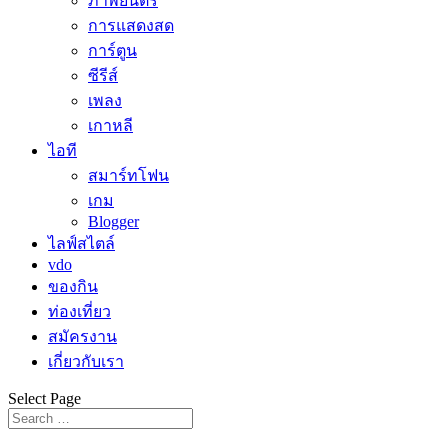
ภาพยนตร์
การแสดงสด
การ์ตูน
ซีรีส์
เพลง
เกาหลี
ไอที
สมาร์ทโฟน
เกม
Blogger
ไลฟ์สไตล์
vdo
ของกิน
ท่องเที่ยว
สมัครงาน
เกี่ยวกับเรา
Select Page