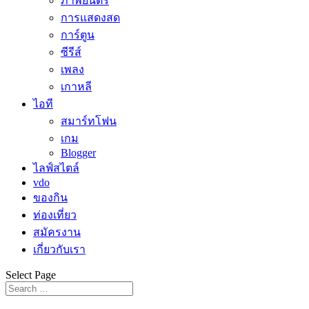
ภาพยนตร์
การแสดงสด
การ์ตูน
ซีรีส์
เพลง
เกาหลี
ไอที
สมาร์ทโฟน
เกม
Blogger
ไลฟ์สไตล์
vdo
ของกิน
ท่องเที่ยว
สมัครงาน
เกี่ยวกับเรา
Select Page