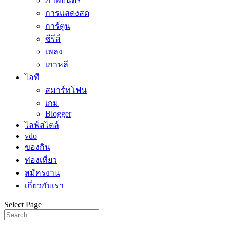
ภาพยนตร์
การแสดงสด
การ์ตูน
ซีรีส์
เพลง
เกาหลี
ไอที
สมาร์ทโฟน
เกม
Blogger
ไลฟ์สไตล์
vdo
ของกิน
ท่องเที่ยว
สมัครงาน
เกี่ยวกับเรา
Select Page