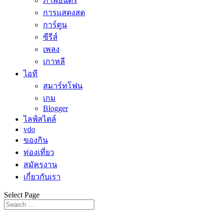
ภาพยนตร์
การแสดงสด
การ์ตูน
ซีรีส์
เพลง
เกาหลี
ไอที
สมาร์ทโฟน
เกม
Blogger
ไลฟ์สไตล์
vdo
ของกิน
ท่องเที่ยว
สมัครงาน
เกี่ยวกับเรา
Select Page