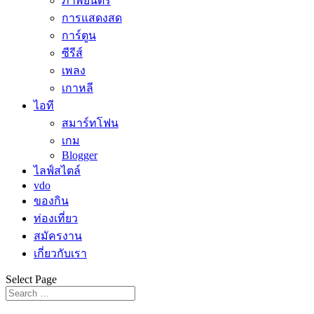
ภาพยนตร์
การแสดงสด
การ์ตูน
ซีรีส์
เพลง
เกาหลี
ไอที
สมาร์ทโฟน
เกม
Blogger
ไลฟ์สไตล์
vdo
ของกิน
ท่องเที่ยว
สมัครงาน
เกี่ยวกับเรา
Select Page