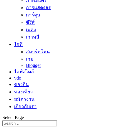
ภาพยนตร์
การแสดงสด
การ์ตูน
ซีรีส์
เพลง
เกาหลี
ไอที
สมาร์ทโฟน
เกม
Blogger
ไลฟ์สไตล์
vdo
ของกิน
ท่องเที่ยว
สมัครงาน
เกี่ยวกับเรา
Select Page