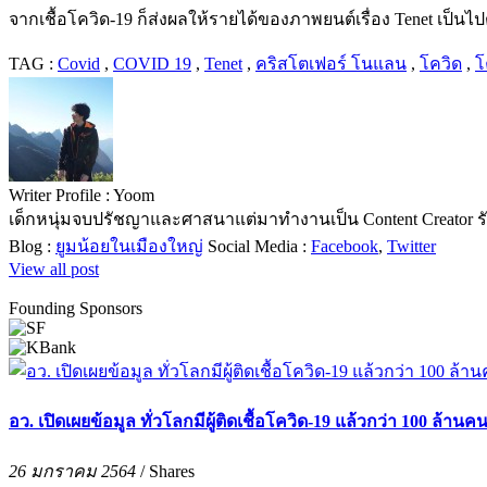
จากเชื้อโควิด-19 ก็ส่งผลให้รายได้ของภาพยนต์เรื่อง Tenet เป็นไ
TAG :
Covid
,
COVID 19
,
Tenet
,
คริสโตเฟอร์ โนแลน
,
โควิด
,
โ
Writer Profile :
Yoom
เด็กหนุ่มจบปรัชญาและศาสนาแต่มาทำงานเป็น Content Creator รั
Blog :
ยูมน้อยในเมืองใหญ่
Social Media :
Facebook
,
Twitter
View all post
Founding Sponsors
อว. เปิดเผยข้อมูล ทั่วโลกมีผู้ติดเชื้อโควิด-19 แล้วกว่า 100 ล้านค
26 มกราคม 2564
/
Shares