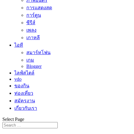
ภาพยนตร์
การแสดงสด
การ์ตูน
ซีรีส์
เพลง
เกาหลี
ไอที
สมาร์ทโฟน
เกม
Blogger
ไลฟ์สไตล์
vdo
ของกิน
ท่องเที่ยว
สมัครงาน
เกี่ยวกับเรา
Select Page