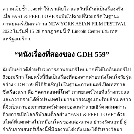
ความเจ็บช้ำ…จะทำให้เราเติบโต และวันนี้มันก็เป็นเรื่องจริง
เมื่อ FAST & FEEL LOVE จะบินไปฉายที่นิวยอร์คในฐานะ
ภาพยนตร์เปิดเทศกาล NEW YORK ASIAN FILM FESTIVAL
2022 ในวันที่ 15-28 กรกฎาคมนี้ ที่ Lincoln Center ประเทศ
สหรัฐอเมริกา
“หนังเรื่องที่สองของ GDH 559”
นับเป็นข่าวดีสำหรับวงการภาพยนตร์ไทยมากที่ได้โกอินเตอร์ไป
ถึงอเมริกา โดยครั้งนี้ถือเป็นเรื่องที่สองจากค่ายหนังโดนใจวัยรุ่น
อย่าง GDH 559 ที่ได้รับเชิญไปในฐานะภาพยนตร์เปิดเทศกาล
ซึ่งเรื่องแรก คือ
“
ฉลาดเกมส์โกง
”
ภาพยนตร์ไทยที่สร้างกระแส
และกวาดรายได้ทั่วประเทศไปมากมายจนสูงแตะร้อยล้าน คราว
นี้จึงเป็นตาของภาพยนตร์คำคมของเหล่าสายเฮิร์ต ผสมผสาน
ด้วยการเปิดโลกกีฬาสแต็กอย่าง “FAST & FEEL LOVE” ด้วย
สไตล์ที่แตกต่างไม่เหมือนใครของเต๋อ-นวพล ธำรงรัตนฤทธิ์ ผู้
กำกับภาพยนตร์เรื่องนี้ที่มีผลงานโด่งดัง และได้รับรางวัลมา